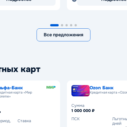
Все предложения
тных карт
льфа-Банк
Ozon Банк
едитная карта «Мир
Кредитная карта «Ozo
preme»
Сумма
1 000 000 ₽
₽
ПСК
Льготн
ериод,
Ставка
дней