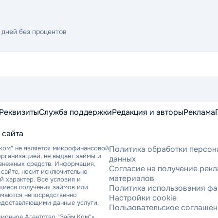
 дней без процентов
Реквизиты
Служба поддержки
Редакция и авторы
Реклама
 сайта
ком" не является микрофинансовой
Политика обработки персон
рганизацией, не выдает займы и
данных
денежных средств. Информация,
Согласие на получение рек
сайте, носит исключительно
материалов
 характер. Все условия и
щиеся получения займов или
Политика использования фа
имаются непосредственно
Настройки cookie
едоставляющими данные услуги.
Пользовательское соглаше
онное Агентство "Займ.Ком"»,