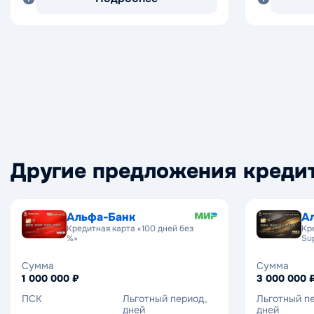
Другие предложения креди
Альфа-Банк
А
Кредитная карта «100 дней без
Кр
%»
Su
Сумма
Сумма
1 000 000 ₽
3 000 000 
ПСК
Льготный период,
Льготный п
дней
дней