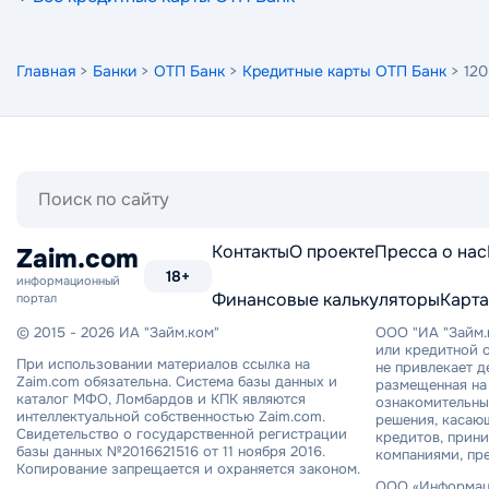
Главная
>
Банки
>
ОТП Банк
>
Кредитные карты ОТП Банк
> 120
Поиск
по
сайту
Контакты
О проекте
Пресса о нас
Zaim.com
18+
информационный
Финансовые калькуляторы
Карта
портал
© 2015 - 2026 ИА "Займ.ком"
ООО "ИА "Займ.
или кредитной о
При использовании материалов ссылка на
не привлекает 
Zaim.com обязательна. Система базы данных и
размещенная на 
каталог МФО, Ломбардов и КПК являются
ознакомительный
интеллектуальной собственностью Zaim.com.
решения, касаю
Свидетельство о государственной регистрации
кредитов, прин
базы данных №2016621516 от 11 ноября 2016.
компаниями, пр
Копирование запрещается и охраняется законом.
ООО «Информаци