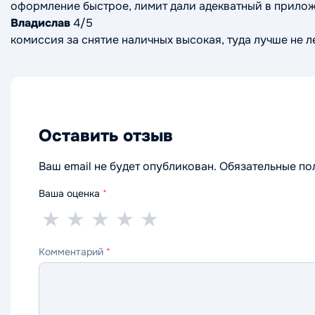
оформление быстрое, лимит дали адекватный в прилож
Владислав
4/5
комиссия за снятие наличных высокая, туда лучше не л
Оставить отзыв
Ваш email не будет опубликован. Обязательные п
Ваша оценка
*
1
2
3
4
5
★
★
★
★
★
звезда
звезды
звезды
звезды
звёзд
Комментарий
*
—
—
—
—
—
ужасно
плохо
нормально
хорошо
отлично