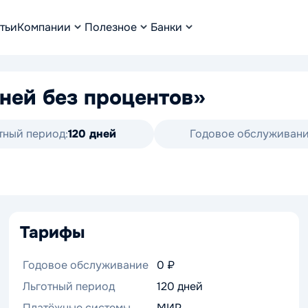
тьи
Компании
Полезное
Банки
дней без процентов»
тный период:
120 дней
Годовое обслуживани
Тарифы
Годовое обслуживание
0 ₽
Льготный период
120 дней
Платёжные системы
МИР