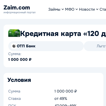
Zaim.com
Займы
МФО
Новости
Ста
информационный портал
Кредитная карта «120 
ОТП Банк
Льго
Сумма:
1 000 000 ₽
Условия
Сумма
1 000 000 ₽
Ставка
от 49%
ПСК
47.009–49%