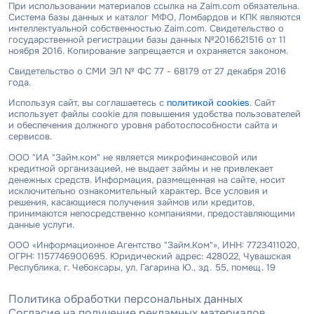
При использовании материалов ссылка на Zaim.com обязательна.
Система базы данных и каталог МФО, Ломбардов и КПК являются
интеллектуальной собственностью Zaim.com. Свидетельство о
государственной регистрации базы данных №2016621516 от 11
ноября 2016. Копирование запрещается и охраняется законом.
Свидетельство о СМИ ЭЛ № ФС 77 - 68179 от 27 декабря 2016
года.
Используя сайт, вы соглашаетесь с
политикой cookies
. Сайт
использует файлы cookie для повышения удобства пользователей
и обеспечения должного уровня работоспособности сайта и
сервисов.
ООО "ИА "Займ.ком" не является микрофинансовой или
кредитной организацией, не выдает займы и не привлекает
денежных средств. Информация, размещенная на сайте, носит
исключительно ознакомительный характер. Все условия и
решения, касающиеся получения займов или кредитов,
принимаются непосредственно компаниями, предоставляющими
данные услуги.
ООО «Информационное Агентство "Займ.Ком"», ИНН: 7723411020,
ОГРН: 1157746900695. Юридический адрес: 428022, Чувашская
Республика, г. Чебоксары, ул. Гагарина Ю., зд. 55, помещ. 19
Политика обработки персональных данных
Согласие на получение рекламных материалов