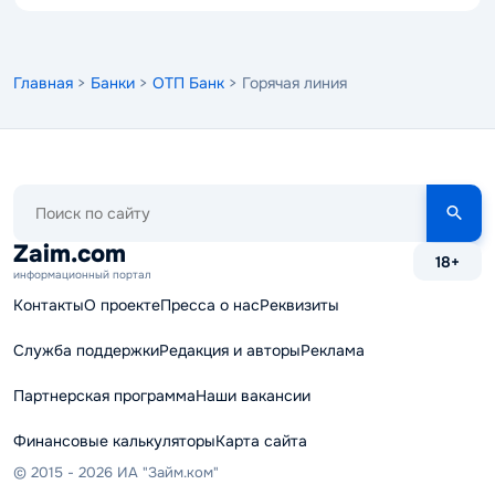
Главная
>
Банки
>
ОТП Банк
> Горячая линия
Поиск
по
сайту
Zaim.com
18+
информационный портал
Контакты
О проекте
Пресса о нас
Реквизиты
Служба поддержки
Редакция и авторы
Реклама
Партнерская программа
Наши вакансии
Финансовые калькуляторы
Карта сайта
© 2015 - 2026 ИА "Займ.ком"