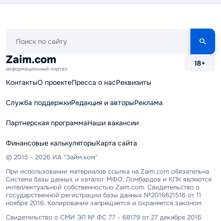
Поиск
по
сайту
Zaim.com
18+
информационный портал
Контакты
О проекте
Пресса о нас
Реквизиты
Служба поддержки
Редакция и авторы
Реклама
Партнерская программа
Наши вакансии
Финансовые калькуляторы
Карта сайта
© 2015 - 2026 ИА "Займ.ком"
При использовании материалов ссылка на Zaim.com обязательна.
Система базы данных и каталог МФО, Ломбардов и КПК являются
интеллектуальной собственностью Zaim.com. Свидетельство о
государственной регистрации базы данных №2016621516 от 11
ноября 2016. Копирование запрещается и охраняется законом.
Свидетельство о СМИ ЭЛ № ФС 77 - 68179 от 27 декабря 2016