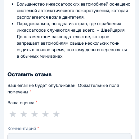
Большинство инкассаторских автомобилей оснащено
системой автоматического пожаротушения, которая
располагается возле двигателя.
Парадоксально, но одна из стран, где ограбления
инкассаторов случаются чаще всего, – Швейцария.
Дело в местном законодательстве, которое
запрещает автомобилям свыше нескольких тонн
ездить в ночное время, поэтому деньги перевозятся
в обычных минивэнах.
Оставить отзыв
Ваш email не будет опубликован. Обязательные поля
помечены
*
Ваша оценка
*
1
2
3
4
5
★
★
★
★
★
звезда
звезды
звезды
звезды
звёзд
Комментарий
*
—
—
—
—
—