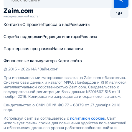
по
сайту
Zaim.com
18+
информационный портал
Контакты
О проекте
Пресса о нас
Реквизиты
Служба поддержки
Редакция и авторы
Реклама
Партнерская программа
Наши вакансии
Финансовые калькуляторы
Карта сайта
© 2015 - 2026 ИА "Займ.ком"
При использовании материалов ссылка на Zaim.com обязательна.
Система базы данных и каталог МФО, Ломбардов и КПК являются
интеллектуальной собственностью Zaim.com. Свидетельство о
государственной регистрации базы данных №2016621516 от 11
ноября 2016. Копирование запрещается и охраняется законом.
Свидетельство о СМИ ЭЛ № ФС 77 - 68179 от 27 декабря 2016
года.
Используя сайт, вы соглашаетесь с
политикой cookies
. Сайт
использует файлы cookie для повышения удобства пользователей
и обеспечения должного уровня работоспособности сайта и