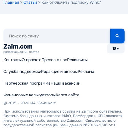
Главная
>
Статьи
> Как отключить подписку Wink?
Поиск
по
сайту
Zaim.com
18+
информационный портал
Контакты
О проекте
Пресса о нас
Реквизиты
Служба поддержки
Редакция и авторы
Реклама
Партнерская программа
Наши вакансии
Финансовые калькуляторы
Карта сайта
© 2015 - 2026 ИА "Займ.ком"
При использовании материалов ссылка на Zaim.com обязательна.
Система базы данных и каталог МФО, Ломбардов и КПК являются
интеллектуальной собственностью Zaim.com. Свидетельство о
государственной регистрации базы данных №2016621516 от 11