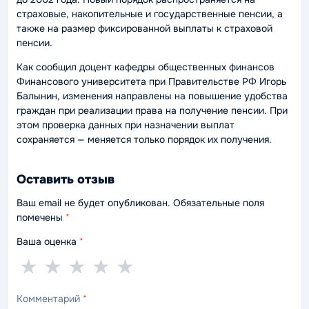
страховые, накопительные и государственные пенсии, а
также на размер фиксированной выплаты к страховой
пенсии.
Как сообщил доцент кафедры общественных финансов
Финансового университета при Правительстве РФ Игорь
Балынин, изменения направлены на повышение удобства
граждан при реализации права на получение пенсии. При
этом проверка данных при назначении выплат
сохраняется — меняется только порядок их получения.
Оставить отзыв
Ваш email не будет опубликован. Обязательные поля
помечены
*
Ваша оценка
*
1
2
3
4
5
★
★
★
★
★
звезда
звезды
звезды
звезды
звёзд
Комментарий
*
—
—
—
—
—