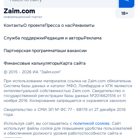
по
сайту
Zaim.com
18+
информационный портал
Контакты
О проекте
Пресса о нас
Реквизиты
Служба поддержки
Редакция и авторы
Реклама
Партнерская программа
Наши вакансии
Финансовые калькуляторы
Карта сайта
© 2015 - 2026 ИА "Займ.ком"
При использовании материалов ссылка на Zaim.com обязательна.
Система базы данных и каталог МФО, Ломбардов и КПК являются
интеллектуальной собственностью Zaim.com. Свидетельство о
государственной регистрации базы данных №2016621516 от 11
ноября 2016. Копирование запрещается и охраняется законом.
Свидетельство о СМИ ЭЛ № ФС 77 - 68179 от 27 декабря 2016
года.
Используя сайт, вы соглашаетесь с
политикой cookies
. Сайт
использует файлы cookie для повышения удобства пользователей
и обеспечения должного уровня работоспособности сайта и