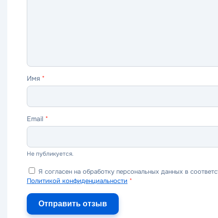
ужасно
плохо
нормально
хорошо
отлично
Имя
*
Email
*
Не публикуется.
Я согласен на обработку персональных данных в соответс
Политикой конфиденциальности
*
Отправить отзыв