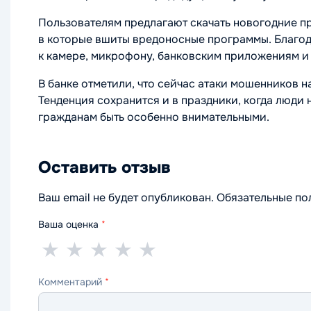
Пользователям предлагают скачать новогодние пр
в которые вшиты вредоносные программы. Благо
к камере, микрофону, банковским приложениям и
В банке отметили, что сейчас атаки мошенников 
Тенденция сохранится и в праздники, когда люди
гражданам быть особенно внимательными.
Оставить отзыв
Ваш email не будет опубликован. Обязательные п
Ваша оценка
*
1
2
3
4
5
★
★
★
★
★
звезда
звезды
звезды
звезды
звёзд
Комментарий
*
—
—
—
—
—