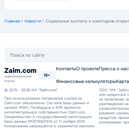
Главная
>
Новости
> Социальные выплаты и новогодние открыт
Поиск
по
сайту
Контакты
О проекте
Пресса о нас
Zaim.com
18+
информационный
Финансовые калькуляторы
Карта
портал
© 2015 - 2026 ИА "Займ.ком"
ООО "ИА "Займ.
или кредитной о
При использовании материалов ссылка на
не привлекает 
Zaim.com обязательна. Система базы данных и
размещенная на 
каталог МФО, Ломбардов и КПК являются
ознакомительный
интеллектуальной собственностью Zaim.com.
решения, касаю
Свидетельство о государственной регистрации
кредитов, прин
базы данных №2016621516 от 11 ноября 2016.
компаниями, пр
Копирование запрещается и охраняется законом.