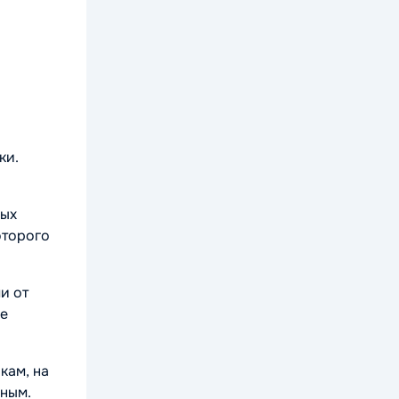
ки.
ных
оторого
и от
ое
кам, на
нным.