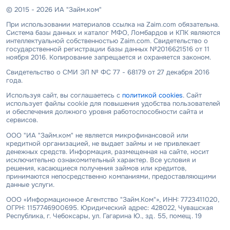
© 2015 - 2026 ИА "Займ.ком"
При использовании материалов ссылка на Zaim.com обязательна.
Система базы данных и каталог МФО, Ломбардов и КПК являются
интеллектуальной собственностью Zaim.com. Свидетельство о
государственной регистрации базы данных №2016621516 от 11
ноября 2016. Копирование запрещается и охраняется законом.
Свидетельство о СМИ ЭЛ № ФС 77 - 68179 от 27 декабря 2016
года.
Используя сайт, вы соглашаетесь с
политикой cookies
. Сайт
использует файлы cookie для повышения удобства пользователей
и обеспечения должного уровня работоспособности сайта и
сервисов.
ООО "ИА "Займ.ком" не является микрофинансовой или
кредитной организацией, не выдает займы и не привлекает
денежных средств. Информация, размещенная на сайте, носит
исключительно ознакомительный характер. Все условия и
решения, касающиеся получения займов или кредитов,
принимаются непосредственно компаниями, предоставляющими
данные услуги.
ООО «Информационное Агентство "Займ.Ком"», ИНН: 7723411020,
ОГРН: 1157746900695. Юридический адрес: 428022, Чувашская
Республика, г. Чебоксары, ул. Гагарина Ю., зд. 55, помещ. 19