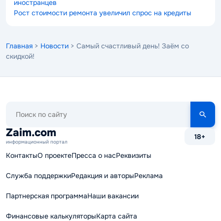
иностранцев
Рост стоимости ремонта увеличил спрос на кредиты
Главная
>
Новости
> Самый счастливый день! Заём со
скидкой!
Поиск
по
сайту
Zaim.com
18+
информационный портал
Контакты
О проекте
Пресса о нас
Реквизиты
Служба поддержки
Редакция и авторы
Реклама
Партнерская программа
Наши вакансии
Финансовые калькуляторы
Карта сайта