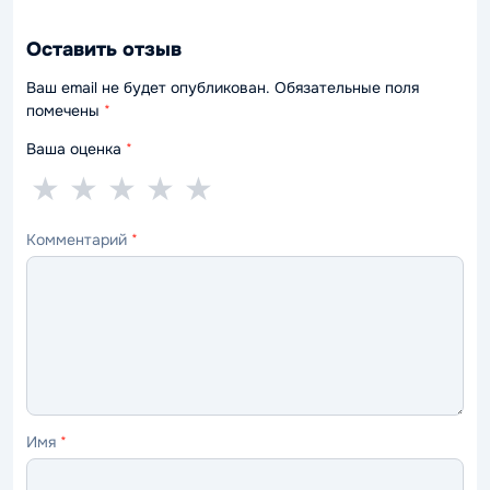
Оставить отзыв
Ваш email не будет опубликован. Обязательные поля
помечены
*
Ваша оценка
*
1
2
3
4
5
★
★
★
★
★
звезда
звезды
звезды
звезды
звёзд
Комментарий
*
—
—
—
—
—
ужасно
плохо
нормально
хорошо
отлично
Имя
*