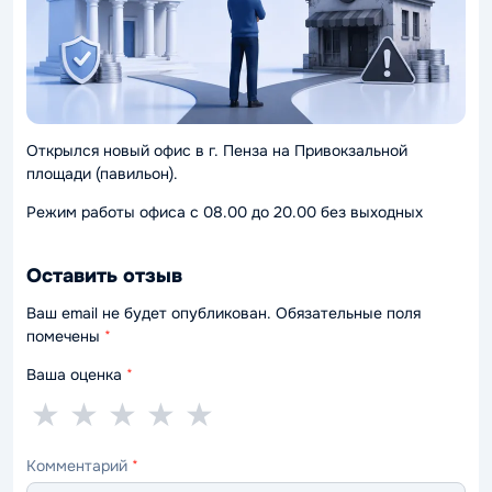
Открылся новый офис в г. Пенза на Привокзальной
площади (павильон).
Режим работы офиса с 08.00 до 20.00 без выходных
Оставить отзыв
Ваш email не будет опубликован. Обязательные поля
помечены
*
Ваша оценка
*
1
2
3
4
5
★
★
★
★
★
звезда
звезды
звезды
звезды
звёзд
Комментарий
*
—
—
—
—
—