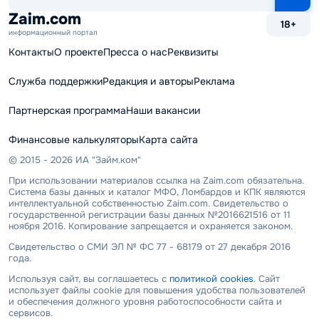
сайту
Zaim.com
18+
информационный портал
Контакты
О проекте
Пресса о нас
Реквизиты
Служба поддержки
Редакция и авторы
Реклама
Партнерская программа
Наши вакансии
Финансовые калькуляторы
Карта сайта
© 2015 - 2026 ИА "Займ.ком"
При использовании материалов ссылка на Zaim.com обязательна.
Система базы данных и каталог МФО, Ломбардов и КПК являются
интеллектуальной собственностью Zaim.com. Свидетельство о
государственной регистрации базы данных №2016621516 от 11
ноября 2016. Копирование запрещается и охраняется законом.
Свидетельство о СМИ ЭЛ № ФС 77 - 68179 от 27 декабря 2016
года.
Используя сайт, вы соглашаетесь с
политикой cookies
. Сайт
использует файлы cookie для повышения удобства пользователей
и обеспечения должного уровня работоспособности сайта и
сервисов.