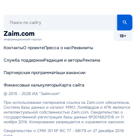
Поиск
по
сайту
Zaim.com
18+
информационный портал
Контакты
О проекте
Пресса о нас
Реквизиты
Служба поддержки
Редакция и авторы
Реклама
Партнерская программа
Наши вакансии
Финансовые калькуляторы
Карта сайта
© 2015 - 2026 ИА "Займ.ком"
При использовании материалов ссылка на Zaim.com обязательна.
Система базы данных и каталог МФО, Ломбардов и КПК являются
интеллектуальной собственностью Zaim.com. Свидетельство о
государственной регистрации базы данных №2016621516 от 11
ноября 2016. Копирование запрещается и охраняется законом.
Свидетельство о СМИ ЭЛ № ФС 77 - 68179 от 27 декабря 2016
года.