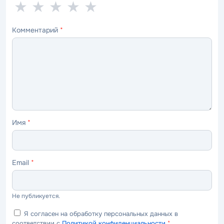
1
2
3
4
5
★
★
★
★
★
звезда
звезды
звезды
звезды
звёзд
Комментарий
*
—
—
—
—
—
ужасно
плохо
нормально
хорошо
отлично
Имя
*
Email
*
Не публикуется.
Я согласен на обработку персональных данных в
соответствии с
Политикой конфиденциальности
*