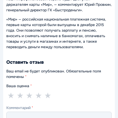
держателям карты «Мир», — комментирует Юрий Провкин,
генеральный директор ГК «Быстроденьги».
«Мир» — российская национальная платежная система,
первые карты которой были выпущены в декабре 2015
года. Они позволяют получать зарплату и пенсию,
вносить и снимать наличные в банкоматах, оплачивать
товары и услуги в магазинах и интернете, а также
переводить деньги между пользователями.
Оставить отзыв
Ваш email не будет опубликован. Обязательные поля
помечены
*
Ваша оценка
*
1
2
3
4
5
★
★
★
★
★
звезда
звезды
звезды
звезды
звёзд
Комментарий
*
—
—
—
—
—