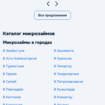
Все предложения
Каталог микрозаймов
Микрозаймы в городах
В Экибастузе
В Шымкенте
В Усть-Каменогорске
В Уральске
В Туркестане
В Темиртау
В Таразе
В Талдыкоргане
В Семей
В Петропавловске
В Павлодаре
В Кызылорде
В Костанае
В Кокшетау
В Караганде
В Атырау