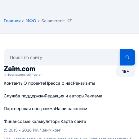
Главная
>
МФО
> Salamcredit KZ
Поиск
по
сайту
Zaim.com
18+
информационный портал
Контакты
О проекте
Пресса о нас
Реквизиты
Служба поддержки
Редакция и авторы
Реклама
Партнерская программа
Наши вакансии
Финансовые калькуляторы
Карта сайта
© 2015 - 2026 ИА "Займ.ком"