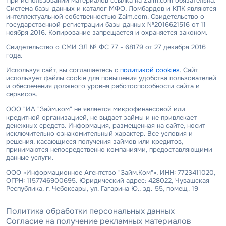
При использовании материалов ссылка на Zaim.com обязательна.
Система базы данных и каталог МФО, Ломбардов и КПК являются
интеллектуальной собственностью Zaim.com. Свидетельство о
государственной регистрации базы данных №2016621516 от 11
ноября 2016. Копирование запрещается и охраняется законом.
Свидетельство о СМИ ЭЛ № ФС 77 - 68179 от 27 декабря 2016
года.
Используя сайт, вы соглашаетесь с
политикой cookies
. Сайт
использует файлы cookie для повышения удобства пользователей
и обеспечения должного уровня работоспособности сайта и
сервисов.
ООО "ИА "Займ.ком" не является микрофинансовой или
кредитной организацией, не выдает займы и не привлекает
денежных средств. Информация, размещенная на сайте, носит
исключительно ознакомительный характер. Все условия и
решения, касающиеся получения займов или кредитов,
принимаются непосредственно компаниями, предоставляющими
данные услуги.
ООО «Информационное Агентство "Займ.Ком"», ИНН: 7723411020,
ОГРН: 1157746900695. Юридический адрес: 428022, Чувашская
Республика, г. Чебоксары, ул. Гагарина Ю., зд. 55, помещ. 19
Политика обработки персональных данных
Согласие на получение рекламных материалов