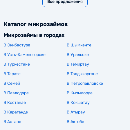
Все предложения
Каталог микрозаймов
Микрозаймы в городах
В Экибастузе
В Шымкенте
В Усть-Каменогорске
В Уральске
В Туркестане
В Темиртау
В Таразе
В Талдыкоргане
В Семей
В Петропавловске
В Павлодаре
В Кызылорде
В Костанае
В Кокшетау
В Караганде
В Атырау
В Астане
В Актобе