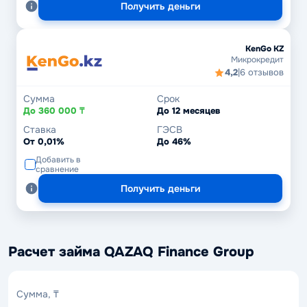
Получить деньги
KenGo KZ
Микрокредит
4,2
|
6 отзывов
Сумма
Срок
До 360 000 ₸
До 12 месяцев
Ставка
ГЭСВ
От 0,01%
До 46%
Добавить в
сравнение
Получить деньги
Расчет займа QAZAQ Finance Group
Сумма,
Сумма, ₸