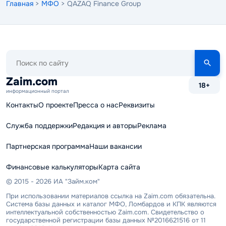
Главная
>
МФО
> QAZAQ Finance Group
Поиск
по
сайту
Zaim.com
18+
информационный портал
Контакты
О проекте
Пресса о нас
Реквизиты
Служба поддержки
Редакция и авторы
Реклама
Партнерская программа
Наши вакансии
Финансовые калькуляторы
Карта сайта
© 2015 - 2026 ИА "Займ.ком"
При использовании материалов ссылка на Zaim.com обязательна.
Система базы данных и каталог МФО, Ломбардов и КПК являются
интеллектуальной собственностью Zaim.com. Свидетельство о
государственной регистрации базы данных №2016621516 от 11