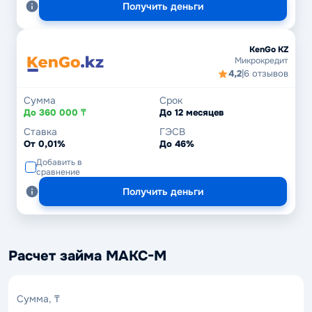
Получить деньги
KenGo KZ
Микрокредит
4,2
|
6 отзывов
Сумма
Срок
До 360 000 ₸
До 12 месяцев
Ставка
ГЭСВ
От 0,01%
До 46%
Добавить в
сравнение
Получить деньги
Расчет займа МАКС-М
Сумма,
Сумма, ₸