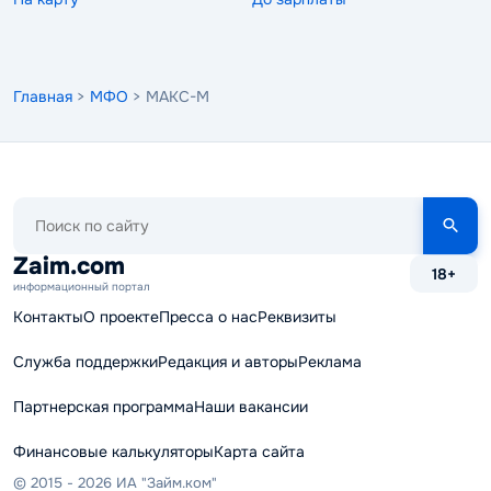
Главная
>
МФО
> МАКС-М
Поиск
по
сайту
Zaim.com
18+
информационный портал
Контакты
О проекте
Пресса о нас
Реквизиты
Служба поддержки
Редакция и авторы
Реклама
Партнерская программа
Наши вакансии
Финансовые калькуляторы
Карта сайта
© 2015 - 2026 ИА "Займ.ком"