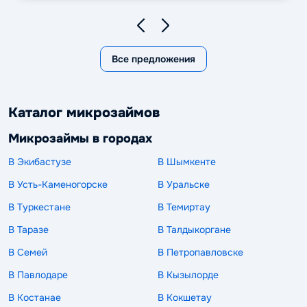
Все предложения
Каталог микрозаймов
Микрозаймы в городах
В Экибастузе
В Шымкенте
В Усть-Каменогорске
В Уральске
В Туркестане
В Темиртау
В Таразе
В Талдыкоргане
В Семей
В Петропавловске
В Павлодаре
В Кызылорде
В Костанае
В Кокшетау