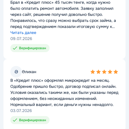
rating
Брал в «Кредит плюс» 45 тысяч тенге, когда нужно
было оплатить ремонт автомобиля. Заявку заполнил
через сайт, решение получил довольно быстро.
Понравилось, что сразу можно выбрать срок займа, а
перед подтверждением показали итоговую сумму к
возврату. Для разовой ситуации сервис оказался
Читать далее
удобным.
09.07.2026
Верифицирован
Ә
Әлихан
5,0
rating
В «Кредит плюс» оформлял микрокредит на месяц.
Одобрение пришло быстро, договор подписал онлайн.
Условия оказались такими же, как были указаны перед
оформлением, без неожиданных изменений.
Нормальный вариант, если деньги нужны ненадолго.
03.07.2026
Верифицирован