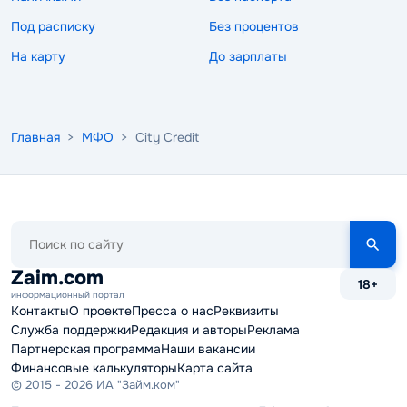
Под расписку
Без процентов
На карту
До зарплаты
Главная
>
МФО
> City Credit
Поиск
по
сайту
Zaim.com
18+
информационный портал
Контакты
О проекте
Пресса о нас
Реквизиты
Служба поддержки
Редакция и авторы
Реклама
Партнерская программа
Наши вакансии
Финансовые калькуляторы
Карта сайта
© 2015 - 2026 ИА "Займ.ком"