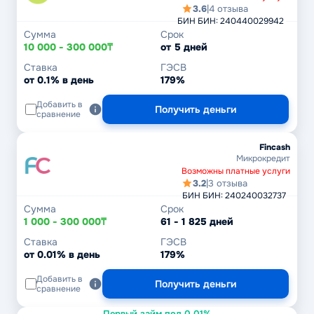
3.6
|
4 отзыва
БИН БИН: 240440029942
Сумма
Срок
10 000 - 300 000₸
от 5 дней
Ставка
ГЭСВ
от 0.1% в день
179%
Добавить в
Получить деньги
сравнение
Fincash
Микрокредит
Возможны платные услуги
3.2
|
3 отзыва
БИН БИН: 240240032737
Сумма
Срок
1 000 - 300 000₸
61 - 1 825 дней
Ставка
ГЭСВ
от 0.01% в день
179%
Добавить в
Получить деньги
сравнение
Первый займ под 0,01%