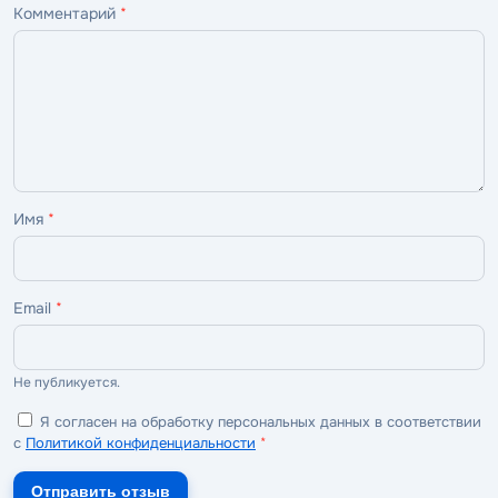
Комментарий
*
—
—
—
—
—
ужасно
плохо
нормально
хорошо
отлично
Имя
*
Email
*
Не публикуется.
Я согласен на обработку персональных данных в соответствии
с
Политикой конфиденциальности
*
Отправить отзыв