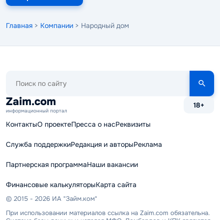
Главная
>
Компании
> Народный дом
Поиск
по
сайту
Zaim.com
18+
информационный портал
Контакты
О проекте
Пресса о нас
Реквизиты
Служба поддержки
Редакция и авторы
Реклама
Партнерская программа
Наши вакансии
Финансовые калькуляторы
Карта сайта
© 2015 - 2026 ИА "Займ.ком"
При использовании материалов ссылка на Zaim.com обязательна.