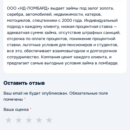
ООО «НД-ЛОМБАРД» выдает займы под залог золота,
серебра, автомобилей, недвижимости, катеров,
мотоциклов, спецтехники с 2000 года. Индивидуальный
подход к каждому клиенту, низкая процентная ставка —
адекватная сумме займа, отсутствие штрафных санкций,
отсрочка по оплате процентов, понижение процентной
ставки, льготные условия для пенсионеров и студентов,
все это, обеспечивает взаимовыгодное и долгосрочное
сотрудничество. Компания ценит каждого клиента, и
предлагает самые выгодные условия займа в ломбарде.
Оставить отзыв
Ваш email не будет опубликован. Обязательные поля
помечены
*
Ваша оценка
*
1
2
3
4
5
★
★
★
★
★
звезда
звезды
звезды
звезды
звёзд