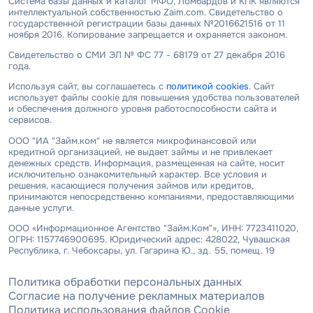
Система базы данных и каталог МФО, Ломбардов и КПК являются
интеллектуальной собственностью Zaim.com. Свидетельство о
государственной регистрации базы данных №2016621516 от 11
ноября 2016. Копирование запрещается и охраняется законом.
Свидетельство о СМИ ЭЛ № ФС 77 - 68179 от 27 декабря 2016
года.
Используя сайт, вы соглашаетесь с
политикой cookies
. Сайт
использует файлы cookie для повышения удобства пользователей
и обеспечения должного уровня работоспособности сайта и
сервисов.
ООО "ИА "Займ.ком" не является микрофинансовой или
кредитной организацией, не выдает займы и не привлекает
денежных средств. Информация, размещенная на сайте, носит
исключительно ознакомительный характер. Все условия и
решения, касающиеся получения займов или кредитов,
принимаются непосредственно компаниями, предоставляющими
данные услуги.
ООО «Информационное Агентство "Займ.Ком"», ИНН: 7723411020,
ОГРН: 1157746900695. Юридический адрес: 428022, Чувашская
Республика, г. Чебоксары, ул. Гагарина Ю., зд. 55, помещ. 19
Политика обработки персональных данных
Согласие на получение рекламных материалов
Политика использования файлов Cookie