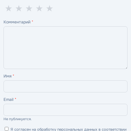
1
2
3
4
5
★
★
★
★
★
звезда
звезды
звезды
звезды
звёзд
Комментарий
*
—
—
—
—
—
ужасно
плохо
нормально
хорошо
отлично
Имя
*
Email
*
Не публикуется.
Я согласен на обработку персональных данных в соответствии