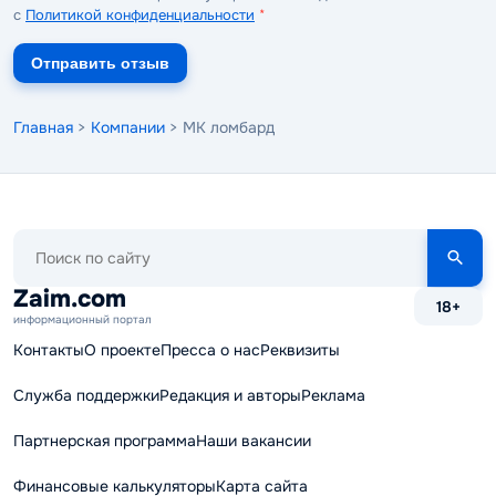
с
Политикой конфиденциальности
*
Отправить отзыв
Главная
>
Компании
> МК ломбард
Поиск
по
сайту
Zaim.com
18+
информационный портал
Контакты
О проекте
Пресса о нас
Реквизиты
Служба поддержки
Редакция и авторы
Реклама
Партнерская программа
Наши вакансии
Финансовые калькуляторы
Карта сайта