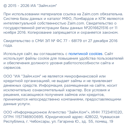
© 2015 - 2026 ИА "Займ.ком"
При использовании материалов ссылка на Zaim.com обязательна.
Система базы данных и каталог МФО, Ломбардов и КПК являются
интеллектуальной собственностью Zaim.com. Свидетельство о
государственной регистрации базы данных №2016621516 от 11
ноября 2016. Копирование запрещается и охраняется законом.
Свидетельство о СМИ ЭЛ № ФС 77 - 68179 от 27 декабря 2016
года.
Используя сайт, вы соглашаетесь с
политикой cookies
. Сайт
использует файлы cookie для повышения удобства пользователей
и обеспечения должного уровня работоспособности сайта и
сервисов.
ООО "ИА "Займ.ком" не является микрофинансовой или
кредитной организацией, не выдает займы и не привлекает
денежных средств. Информация, размещенная на сайте, носит
исключительно ознакомительный характер. Все условия и
решения, касающиеся получения займов или кредитов,
принимаются непосредственно компаниями, предоставляющими
данные услуги.
ООО «Информационное Агентство "Займ.Ком"», ИНН: 7723411020,
ОГРН: 1157746900695. Юридический адрес: 428022, Чувашская
Республика, г. Чебоксары, ул. Гагарина Ю., зд. 55, помещ. 19