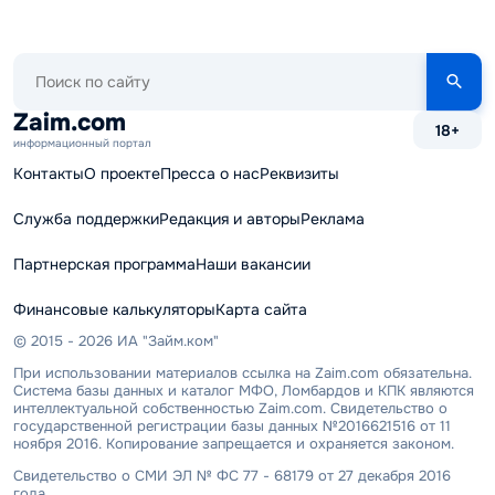
Поиск
по
сайту
Zaim.com
18+
информационный портал
Контакты
О проекте
Пресса о нас
Реквизиты
Служба поддержки
Редакция и авторы
Реклама
Партнерская программа
Наши вакансии
Финансовые калькуляторы
Карта сайта
© 2015 - 2026 ИА "Займ.ком"
При использовании материалов ссылка на Zaim.com обязательна.
Система базы данных и каталог МФО, Ломбардов и КПК являются
интеллектуальной собственностью Zaim.com. Свидетельство о
государственной регистрации базы данных №2016621516 от 11
ноября 2016. Копирование запрещается и охраняется законом.
Свидетельство о СМИ ЭЛ № ФС 77 - 68179 от 27 декабря 2016
года.