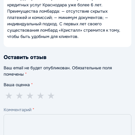
кредитных услуг Краснодара уже более 6 лет.
Преимущества ломбарда: — отсутствие скрытых
платежей и комиссий; — минимум документов; —
индивидуальный подход. С первых лет своего
существования ломбард «Кристалл» стремится к тому,
чтобы быть удобным для клиентов.
Оставить отзыв
Ваш email не будет опубликован. Обязательные поля
помечены
*
Ваша оценка
*
1
2
3
4
5
★
★
★
★
★
звезда
звезды
звезды
звезды
звёзд
Комментарий
*
—
—
—
—
—
ужасно
плохо
нормально
хорошо
отлично