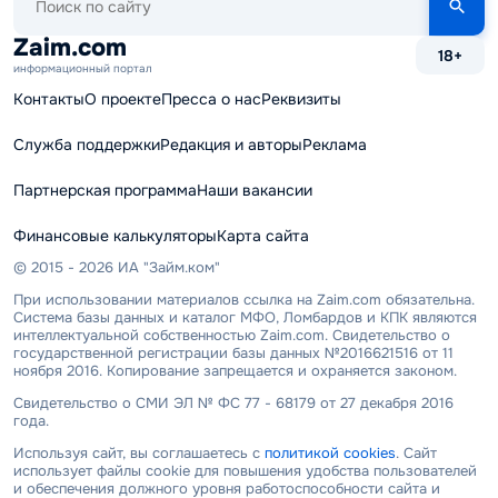
по
сайту
Zaim.com
18+
информационный портал
Контакты
О проекте
Пресса о нас
Реквизиты
Служба поддержки
Редакция и авторы
Реклама
Партнерская программа
Наши вакансии
Финансовые калькуляторы
Карта сайта
© 2015 - 2026 ИА "Займ.ком"
При использовании материалов ссылка на Zaim.com обязательна.
Система базы данных и каталог МФО, Ломбардов и КПК являются
интеллектуальной собственностью Zaim.com. Свидетельство о
государственной регистрации базы данных №2016621516 от 11
ноября 2016. Копирование запрещается и охраняется законом.
Свидетельство о СМИ ЭЛ № ФС 77 - 68179 от 27 декабря 2016
года.
Используя сайт, вы соглашаетесь с
политикой cookies
. Сайт
использует файлы cookie для повышения удобства пользователей
и обеспечения должного уровня работоспособности сайта и