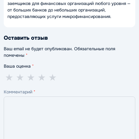
заемщиков для финансовых организаций любого уровня —
от больших банков до небольших организаций,
предоставляющих услуги микрофинансирования.
Оставить отзыв
Ваш email не будет опубликован. Обязательные поля
помечены
*
Ваша оценка
*
1
2
3
4
5
★
★
★
★
★
звезда
звезды
звезды
звезды
звёзд
Комментарий
*
—
—
—
—
—
ужасно
плохо
нормально
хорошо
отлично