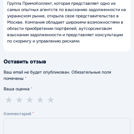
Группа ПримоКоллект, которая представляет одно из
самых опытных агентств по взысканию задолженности на
украинском рынке, открыла свое представительство в
Москве. Компания обладает широкими возможностями в
области приобретении портфелей, аутсорсинговом
взыскании задолженности и представляет консультации
по скорингу и управлению рисками.
Оставить отзыв
Ваш email не будет опубликован. Обязательные поля
помечены
*
Ваша оценка
*
1
2
3
4
5
★
★
★
★
★
звезда
звезды
звезды
звезды
звёзд
Комментарий
*
—
—
—
—
—
ужасно
плохо
нормально
хорошо
отлично