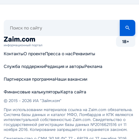
Поиск
по
сайту
Zaim.com
18+
информационный портал
Контакты
О проекте
Пресса о нас
Реквизиты
Служба поддержки
Редакция и авторы
Реклама
Партнерская программа
Наши вакансии
Финансовые калькуляторы
Карта сайта
© 2015 - 2026 ИА "Займ.ком"
При использовании материалов ссылка на Zaim.com обязательна.
Система базы данных и каталог МФО, Ломбардов и КПК являются
интеллектуальной собственностью Zaim.com. Свидетельство о
государственной регистрации базы данных №2016621516 от 11
ноября 2016. Копирование запрещается и охраняется законом.
Свидетельство о СМИ ЭЛ № ФС 77 - 68179 от 27 декабря 2016