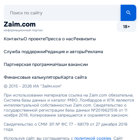
Поиск
по
сайту
Zaim.com
18+
информационный портал
Контакты
О проекте
Пресса о нас
Реквизиты
Служба поддержки
Редакция и авторы
Реклама
Партнерская программа
Наши вакансии
Финансовые калькуляторы
Карта сайта
© 2015 - 2026 ИА "Займ.ком"
При использовании материалов ссылка на Zaim.com обязательна.
Система базы данных и каталог МФО, Ломбардов и КПК являются
интеллектуальной собственностью Zaim.com. Свидетельство о
государственной регистрации базы данных №2016621516 от 11
ноября 2016. Копирование запрещается и охраняется законом.
Свидетельство о СМИ ЭЛ № ФС 77 - 68179 от 27 декабря 2016
года.
Используя сайт, вы соглашаетесь с
политикой cookies
. Сайт