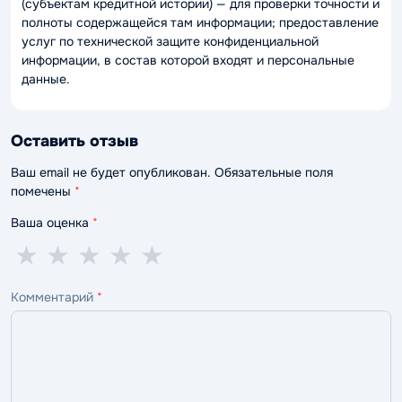
(субъектам кредитной истории) — для проверки точности и
полноты содержащейся там информации; предоставление
услуг по технической защите конфиденциальной
информации, в состав которой входят и персональные
данные.
Оставить отзыв
Ваш email не будет опубликован. Обязательные поля
помечены
*
Ваша оценка
*
1
2
3
4
5
★
★
★
★
★
звезда
звезды
звезды
звезды
звёзд
Комментарий
*
—
—
—
—
—
ужасно
плохо
нормально
хорошо
отлично