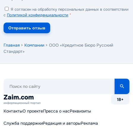
Я согласен на обработку персональных данных в соответствии
с
Политикой конфиденциальности
*
Отправить отзыв
Главная
>
Компании
> ООО «Кредитное Бюро Русский
Стандарт»
Поиск
по
сайту
Zaim.com
18+
информационный портал
Контакты
О проекте
Пресса о нас
Реквизиты
Служба поддержки
Редакция и авторы
Реклама