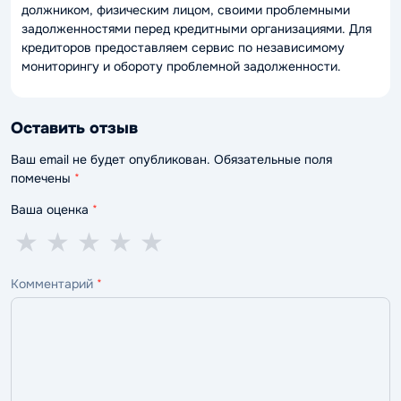
должником, физическим лицом, своими проблемными
задолженностями перед кредитными организациями. Для
кредиторов предоставляем сервис по независимому
мониторингу и обороту проблемной задолженности.
Оставить отзыв
Ваш email не будет опубликован. Обязательные поля
помечены
*
Ваша оценка
*
1
2
3
4
5
★
★
★
★
★
звезда
звезды
звезды
звезды
звёзд
Комментарий
*
—
—
—
—
—
ужасно
плохо
нормально
хорошо
отлично