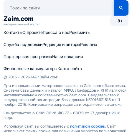
Поиск
по
сайту
Zaim.com
18+
информационный портал
Контакты
О проекте
Пресса о нас
Реквизиты
Служба поддержки
Редакция и авторы
Реклама
Партнерская программа
Наши вакансии
Финансовые калькуляторы
Карта сайта
© 2015 - 2026 ИА "Займ.ком"
При использовании материалов ссылка на Zaim.com обязательна.
Система базы данных и каталог МФО, Ломбардов и КПК являются
интеллектуальной собственностью Zaim.com. Свидетельство о
государственной регистрации базы данных №2016621516 от 11
ноября 2016. Копирование запрещается и охраняется законом.
Свидетельство о СМИ ЭЛ № ФС 77 - 68179 от 27 декабря 2016
года.
Используя сайт, вы соглашаетесь с
политикой cookies
. Сайт
использует файлы cookie для повышения удобства пользователей