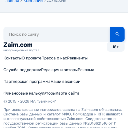
Главная
>
Компании
> АО «АКИ»
Поиск
по
сайту
Zaim.com
18+
информационный портал
Контакты
О проекте
Пресса о нас
Реквизиты
Служба поддержки
Редакция и авторы
Реклама
Партнерская программа
Наши вакансии
Финансовые калькуляторы
Карта сайта
© 2015 - 2026 ИА "Займ.ком"
При использовании материалов ссылка на Zaim.com обязательна.
Система базы данных и каталог МФО, Ломбардов и КПК являются
интеллектуальной собственностью Zaim.com. Свидетельство о
государственной регистрации базы данных №2016621516 от 11
ноября 2016. Копирование запрещается и охраняется законом.