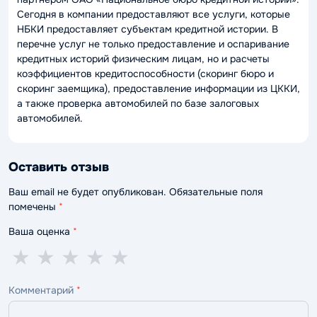
Сегодня в компании предоставляют все услуги, которые
НБКИ предоставляет субъектам кредитной истории. В
перечне услуг не только предоставление и оспаривание
кредитных историй физическим лицам, но и расчеты
коэффициентов кредитоспособности (скоринг бюро и
скоринг заемщика), предоставление информации из ЦККИ,
а также проверка автомобилей по базе залоговых
автомобилей.
Оставить отзыв
Ваш email не будет опубликован. Обязательные поля
помечены
*
Ваша оценка
*
1
2
3
4
5
★
★
★
★
★
звезда
звезды
звезды
звезды
звёзд
Комментарий
*
—
—
—
—
—