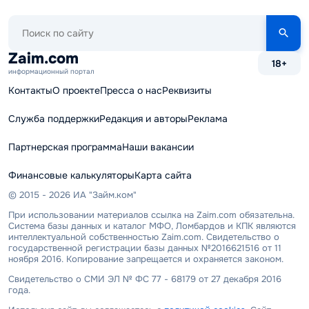
Поиск
по
сайту
Zaim.com
18+
информационный портал
Контакты
О проекте
Пресса о нас
Реквизиты
Служба поддержки
Редакция и авторы
Реклама
Партнерская программа
Наши вакансии
Финансовые калькуляторы
Карта сайта
© 2015 - 2026 ИА "Займ.ком"
При использовании материалов ссылка на Zaim.com обязательна.
Система базы данных и каталог МФО, Ломбардов и КПК являются
интеллектуальной собственностью Zaim.com. Свидетельство о
государственной регистрации базы данных №2016621516 от 11
ноября 2016. Копирование запрещается и охраняется законом.
Свидетельство о СМИ ЭЛ № ФС 77 - 68179 от 27 декабря 2016
года.