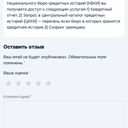
Национального бюро кредитных историй (НБКИ) вы
получаете доступ к следующим услугам:1) Кредитный
отчет.2) Запрос в Центральный каталог кредитных
историй (ЦККИ) — перечень всех бюро в которых хранится
кредитная история.3) Скоринг заемщика.
Оставить отзыв
Ваш email не будет опубликован. Обязательные поля
помечены
*
Ваша оценка
*
1
2
3
4
5
★
★
★
★
★
звезда
звезды
звезды
звезды
звёзд
Комментарий
*
—
—
—
—
—
ужасно
плохо
нормально
хорошо
отлично