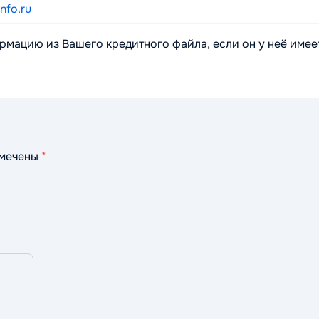
nfo.ru
мацию из Вашего кредитного файла, если он у неё имеет
омечены
*