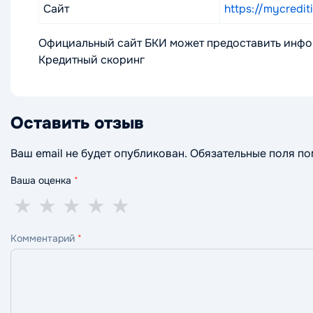
Сайт
https://mycrediti
Официальный сайт БКИ может предоставить инфор
Кредитный скоринг
Оставить отзыв
Ваш email не будет опубликован. Обязательные поля п
Ваша оценка
*
1
2
3
4
5
★
★
★
★
★
звезда
звезды
звезды
звезды
звёзд
Комментарий
*
—
—
—
—
—
ужасно
плохо
нормально
хорошо
отлично