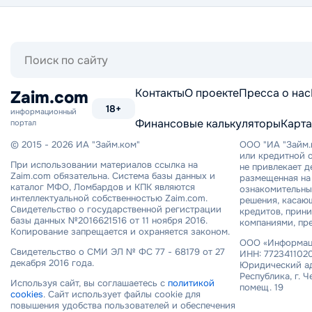
Поиск
по
сайту
Контакты
О проекте
Пресса о нас
Zaim.com
18+
информационный
Финансовые калькуляторы
Карта
портал
© 2015 - 2026 ИА "Займ.ком"
ООО "ИА "Займ.
или кредитной о
При использовании материалов ссылка на
не привлекает 
Zaim.com обязательна. Система базы данных и
размещенная на 
каталог МФО, Ломбардов и КПК являются
ознакомительный
интеллектуальной собственностью Zaim.com.
решения, касаю
Свидетельство о государственной регистрации
кредитов, прин
базы данных №2016621516 от 11 ноября 2016.
компаниями, пр
Копирование запрещается и охраняется законом.
ООО «Информаци
Свидетельство о СМИ ЭЛ № ФС 77 - 68179 от 27
ИНН: 7723411020
декабря 2016 года.
Юридический ад
Республика, г. Ч
Используя сайт, вы соглашаетесь с
политикой
помещ. 19
cookies
. Сайт использует файлы cookie для
повышения удобства пользователей и обеспечения