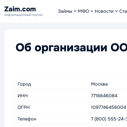
Zaim.com
Займы
МФО
Новости
Ста
информационный портал
Об организации ОО
Город
Москва
ИНН
7716646084
ОГРН
1097746456004
Телефон
7 (800) 555-24-3