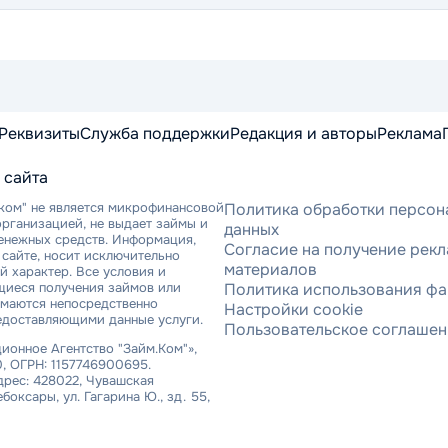
Реквизиты
Служба поддержки
Редакция и авторы
Реклама
 сайта
ком" не является микрофинансовой
Политика обработки персон
рганизацией, не выдает займы и
данных
денежных средств. Информация,
Согласие на получение рек
сайте, носит исключительно
материалов
 характер. Все условия и
щиеся получения займов или
Политика использования фа
имаются непосредственно
Настройки cookie
едоставляющими данные услуги.
Пользовательское соглаше
онное Агентство "Займ.Ком"»,
, ОГРН: 1157746900695.
рес: 428022, Чувашская
ебоксары, ул. Гагарина Ю., зд. 55,