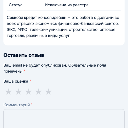
Статус
Исключена из реестра
Секвойя кредит консолидейшн — это работа с долгами во
всех отраслях экономики: финансово-банковский сектор,
ЖКХ, МФО, телекоммуникации, строительство, оптовая
торговля, различные виды услуг.
Оставить отзыв
Ваш email не будет опубликован. Обязательные поля
помечены
*
Ваша оценка
*
1
2
3
4
5
★
★
★
★
★
звезда
звезды
звезды
звезды
звёзд
Комментарий
*
—
—
—
—
—
ужасно
плохо
нормально
хорошо
отлично