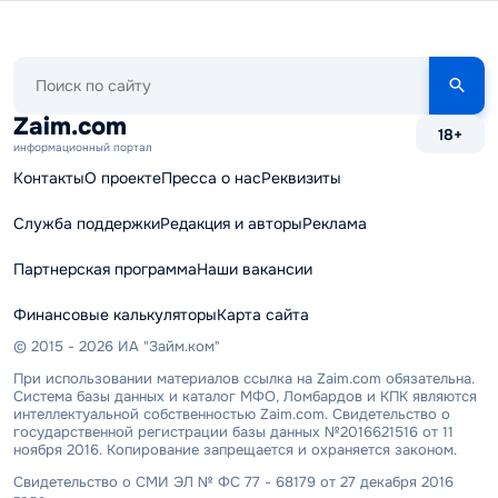
Поиск
по
сайту
Zaim.com
18+
информационный портал
Контакты
О проекте
Пресса о нас
Реквизиты
Служба поддержки
Редакция и авторы
Реклама
Партнерская программа
Наши вакансии
Финансовые калькуляторы
Карта сайта
© 2015 - 2026 ИА "Займ.ком"
При использовании материалов ссылка на Zaim.com обязательна.
Система базы данных и каталог МФО, Ломбардов и КПК являются
интеллектуальной собственностью Zaim.com. Свидетельство о
государственной регистрации базы данных №2016621516 от 11
ноября 2016. Копирование запрещается и охраняется законом.
Свидетельство о СМИ ЭЛ № ФС 77 - 68179 от 27 декабря 2016