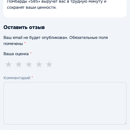
Ломбарды «585» выручат вас в трудную минуту и
сохранят ваши ценности.
Оставить отзыв
Ваш email не будет опубликован. Обязательные поля
помечены
*
Ваша оценка
*
1
2
3
4
5
★
★
★
★
★
звезда
звезды
звезды
звезды
звёзд
Комментарий
*
—
—
—
—
—
ужасно
плохо
нормально
хорошо
отлично