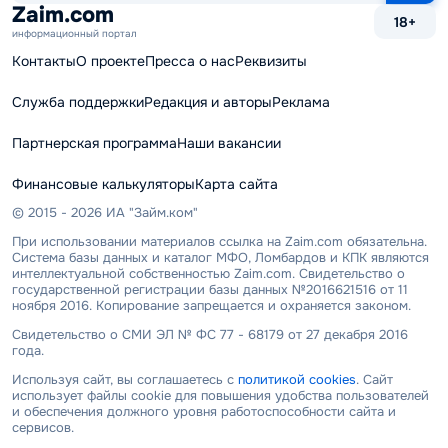
сайту
Zaim.com
18+
информационный портал
Контакты
О проекте
Пресса о нас
Реквизиты
Служба поддержки
Редакция и авторы
Реклама
Партнерская программа
Наши вакансии
Финансовые калькуляторы
Карта сайта
© 2015 - 2026 ИА "Займ.ком"
При использовании материалов ссылка на Zaim.com обязательна.
Система базы данных и каталог МФО, Ломбардов и КПК являются
интеллектуальной собственностью Zaim.com. Свидетельство о
государственной регистрации базы данных №2016621516 от 11
ноября 2016. Копирование запрещается и охраняется законом.
Свидетельство о СМИ ЭЛ № ФС 77 - 68179 от 27 декабря 2016
года.
Используя сайт, вы соглашаетесь с
политикой cookies
. Сайт
использует файлы cookie для повышения удобства пользователей
и обеспечения должного уровня работоспособности сайта и
сервисов.