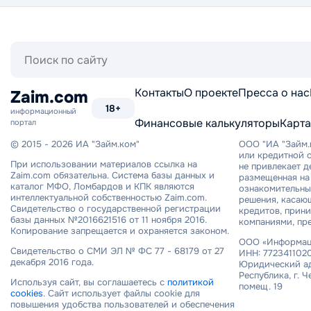
Поиск
по
сайту
Контакты
О проекте
Пресса о нас
Zaim.com
18+
информационный
Финансовые калькуляторы
Карта
портал
© 2015 - 2026 ИА "Займ.ком"
ООО "ИА "Займ.
или кредитной о
При использовании материалов ссылка на
не привлекает 
Zaim.com обязательна. Система базы данных и
размещенная на 
каталог МФО, Ломбардов и КПК являются
ознакомительный
интеллектуальной собственностью Zaim.com.
решения, касаю
Свидетельство о государственной регистрации
кредитов, прин
базы данных №2016621516 от 11 ноября 2016.
компаниями, пр
Копирование запрещается и охраняется законом.
ООО «Информаци
Свидетельство о СМИ ЭЛ № ФС 77 - 68179 от 27
ИНН: 7723411020
декабря 2016 года.
Юридический ад
Республика, г. Ч
Используя сайт, вы соглашаетесь с
политикой
помещ. 19
cookies
. Сайт использует файлы cookie для
повышения удобства пользователей и обеспечения