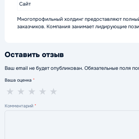
Сайт
Многопрофильный холдинг предоставляют полный 
заказчиков. Компания занимает лидирующие пози
Оставить отзыв
Ваш email не будет опубликован. Обязательные поля п
Ваша оценка
*
1
2
3
4
5
★
★
★
★
★
звезда
звезды
звезды
звезды
звёзд
Комментарий
*
—
—
—
—
—
ужасно
плохо
нормально
хорошо
отлично