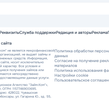
Реквизиты
Служба поддержки
Редакция и авторы
Реклама
 сайта
ком" не является микрофинансовой
Политика обработки персон
рганизацией, не выдает займы и
данных
денежных средств. Информация,
Согласие на получение рек
сайте, носит исключительно
материалов
 характер. Все условия и
щиеся получения займов или
Политика использования фа
имаются непосредственно
Настройки cookie
едоставляющими данные услуги.
Пользовательское соглаше
онное Агентство "Займ.Ком"»,
, ОГРН: 1157746900695.
рес: 428022, Чувашская
ебоксары, ул. Гагарина Ю., зд. 55,