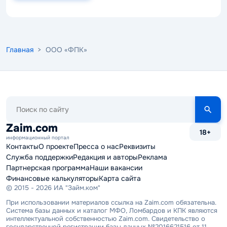
Главная
> ООО «ФПК»
Поиск
по
сайту
Zaim.com
18+
информационный портал
Контакты
О проекте
Пресса о нас
Реквизиты
Служба поддержки
Редакция и авторы
Реклама
Партнерская программа
Наши вакансии
Финансовые калькуляторы
Карта сайта
© 2015 - 2026 ИА "Займ.ком"
При использовании материалов ссылка на Zaim.com обязательна.
Система базы данных и каталог МФО, Ломбардов и КПК являются
интеллектуальной собственностью Zaim.com. Свидетельство о
государственной регистрации базы данных №2016621516 от 11