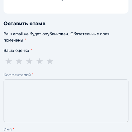
Оставить отзыв
Ваш email не будет опубликован. Обязательные поля
помечены
*
Ваша оценка
*
1
2
3
4
5
★
★
★
★
★
звезда
звезды
звезды
звезды
звёзд
Комментарий
*
—
—
—
—
—
ужасно
плохо
нормально
хорошо
отлично
Имя
*