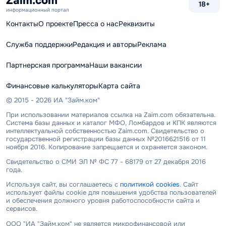
Zaim.com
18+
информационный портал
Контакты
О проекте
Пресса о нас
Реквизиты
Служба поддержки
Редакция и авторы
Реклама
Партнерская программа
Наши вакансии
Финансовые калькуляторы
Карта сайта
© 2015 - 2026 ИА "Займ.ком"
При использовании материалов ссылка на Zaim.com обязательна.
Система базы данных и каталог МФО, Ломбардов и КПК являются
интеллектуальной собственностью Zaim.com. Свидетельство о
государственной регистрации базы данных №2016621516 от 11
ноября 2016. Копирование запрещается и охраняется законом.
Свидетельство о СМИ ЭЛ № ФС 77 - 68179 от 27 декабря 2016
года.
Используя сайт, вы соглашаетесь с
политикой cookies
. Сайт
использует файлы cookie для повышения удобства пользователей
и обеспечения должного уровня работоспособности сайта и
сервисов.
ООО "ИА "Займ.ком" не является микрофинансовой или