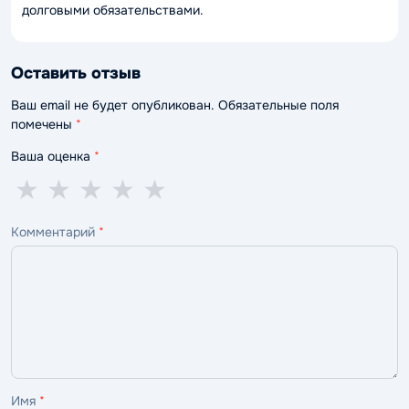
долговыми обязательствами.
Оставить отзыв
Ваш email не будет опубликован. Обязательные поля
помечены
*
Ваша оценка
*
1
2
3
4
5
★
★
★
★
★
звезда
звезды
звезды
звезды
звёзд
Комментарий
*
—
—
—
—
—
ужасно
плохо
нормально
хорошо
отлично
Имя
*