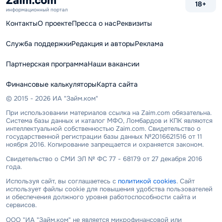
Zaim.com
18+
информационный портал
Контакты
О проекте
Пресса о нас
Реквизиты
Служба поддержки
Редакция и авторы
Реклама
Партнерская программа
Наши вакансии
Финансовые калькуляторы
Карта сайта
© 2015 - 2026 ИА "Займ.ком"
При использовании материалов ссылка на Zaim.com обязательна.
Система базы данных и каталог МФО, Ломбардов и КПК являются
интеллектуальной собственностью Zaim.com. Свидетельство о
государственной регистрации базы данных №2016621516 от 11
ноября 2016. Копирование запрещается и охраняется законом.
Свидетельство о СМИ ЭЛ № ФС 77 - 68179 от 27 декабря 2016
года.
Используя сайт, вы соглашаетесь с
политикой cookies
. Сайт
использует файлы cookie для повышения удобства пользователей
и обеспечения должного уровня работоспособности сайта и
сервисов.
ООО "ИА "Займ.ком" не является микрофинансовой или