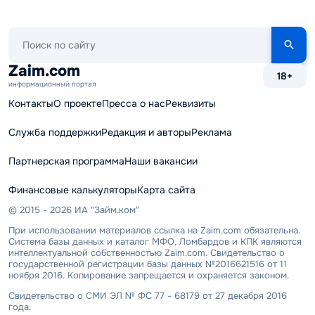
Поиск
по
сайту
Zaim.com
18+
информационный портал
Контакты
О проекте
Пресса о нас
Реквизиты
Служба поддержки
Редакция и авторы
Реклама
Партнерская программа
Наши вакансии
Финансовые калькуляторы
Карта сайта
© 2015 - 2026 ИА "Займ.ком"
При использовании материалов ссылка на Zaim.com обязательна.
Система базы данных и каталог МФО, Ломбардов и КПК являются
интеллектуальной собственностью Zaim.com. Свидетельство о
государственной регистрации базы данных №2016621516 от 11
ноября 2016. Копирование запрещается и охраняется законом.
Свидетельство о СМИ ЭЛ № ФС 77 - 68179 от 27 декабря 2016
года.