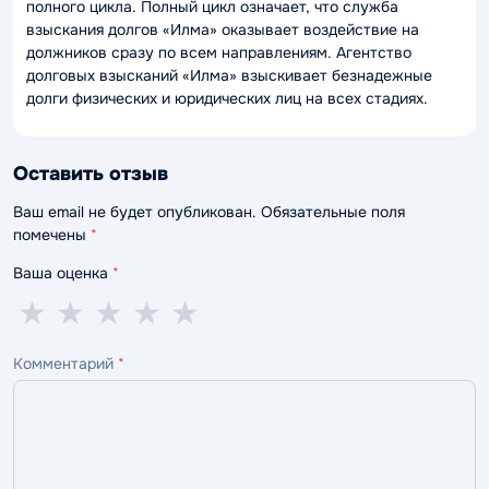
полного цикла. Полный цикл означает, что служба
взыскания долгов «Илма» оказывает воздействие на
должников сразу по всем направлениям. Агентство
долговых взысканий «Илма» взыскивает безнадежные
долги физических и юридических лиц на всех стадиях.
Оставить отзыв
Ваш email не будет опубликован. Обязательные поля
помечены
*
Ваша оценка
*
1
2
3
4
5
★
★
★
★
★
звезда
звезды
звезды
звезды
звёзд
Комментарий
*
—
—
—
—
—
ужасно
плохо
нормально
хорошо
отлично