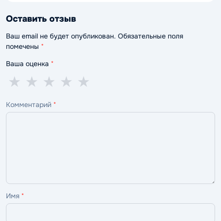
Оставить отзыв
Ваш email не будет опубликован. Обязательные поля
помечены
*
Ваша оценка
*
1
2
3
4
5
★
★
★
★
★
звезда
звезды
звезды
звезды
звёзд
Комментарий
*
—
—
—
—
—
ужасно
плохо
нормально
хорошо
отлично
Имя
*