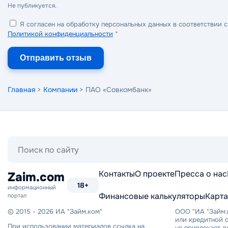
Не публикуется.
Я согласен на обработку персональных данных в соответствии с
Политикой конфиденциальности
*
Отправить отзыв
Главная
>
Компании
> ПАО «Совкомбанк»
Поиск
по
сайту
Контакты
О проекте
Пресса о нас
Zaim.com
18+
информационный
Финансовые калькуляторы
Карта
портал
© 2015 - 2026 ИА "Займ.ком"
ООО "ИА "Займ.
или кредитной о
При использовании материалов ссылка на
не привлекает 