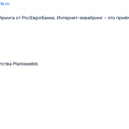
nk.ru
ринга от РосЕвроБанка. Интернет-эквайринг – это приё
нтства Markswebb