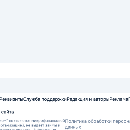
Реквизиты
Служба поддержки
Редакция и авторы
Реклама
 сайта
ком" не является микрофинансовой
Политика обработки персон
рганизацией, не выдает займы и
данных
денежных средств. Информация,