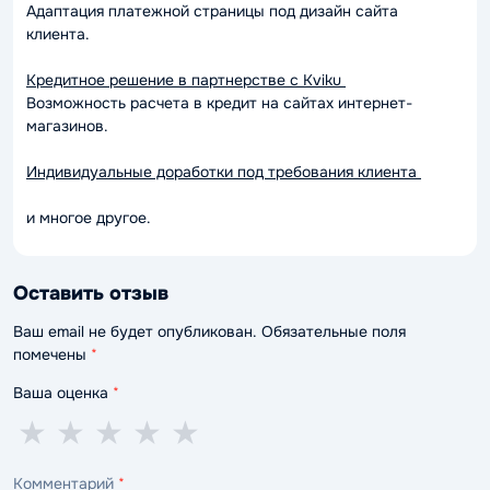
Адаптация платежной страницы под дизайн сайта
клиента.
Кредитное решение в партнерстве с Kviku
Возможность расчета в кредит на сайтах интернет-
магазинов.
Индивидуальные доработки под требования клиента
и многое другое.
Оставить отзыв
Ваш email не будет опубликован. Обязательные поля
помечены
*
Ваша оценка
*
1
2
3
4
5
★
★
★
★
★
звезда
звезды
звезды
звезды
звёзд
Комментарий
*