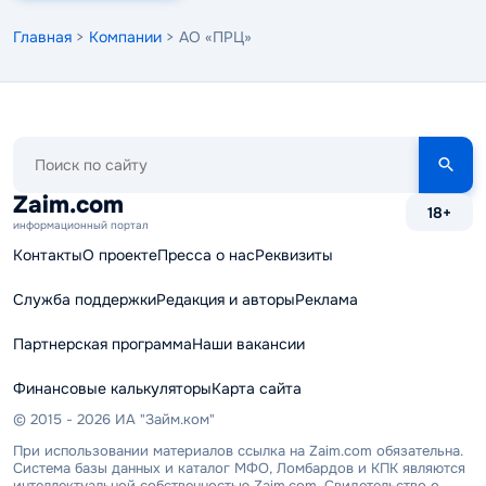
Главная
>
Компании
> АО «ПРЦ»
Поиск
по
сайту
Zaim.com
18+
информационный портал
Контакты
О проекте
Пресса о нас
Реквизиты
Служба поддержки
Редакция и авторы
Реклама
Партнерская программа
Наши вакансии
Финансовые калькуляторы
Карта сайта
© 2015 - 2026 ИА "Займ.ком"
При использовании материалов ссылка на Zaim.com обязательна.
Система базы данных и каталог МФО, Ломбардов и КПК являются
интеллектуальной собственностью Zaim.com. Свидетельство о