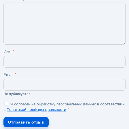
—
—
—
—
—
ужасно
плохо
нормально
хорошо
отлично
Имя
*
Email
*
Не публикуется.
Я согласен на обработку персональных данных в соответствии
с
Политикой конфиденциальности
*
Отправить отзыв