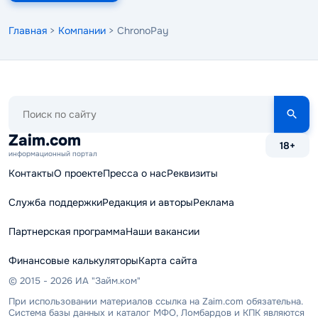
Главная
>
Компании
> ChronoPay
Поиск
по
сайту
Zaim.com
18+
информационный портал
Контакты
О проекте
Пресса о нас
Реквизиты
Служба поддержки
Редакция и авторы
Реклама
Партнерская программа
Наши вакансии
Финансовые калькуляторы
Карта сайта
© 2015 - 2026 ИА "Займ.ком"
При использовании материалов ссылка на Zaim.com обязательна.
Система базы данных и каталог МФО, Ломбардов и КПК являются