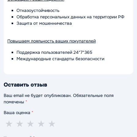
Отказоустойчивость
Обработка персональных данных на территории РФ
Защита от мошенничества
Повышаем лояльность ваших покупателей
Поддержка пользователей 24*7*365
Международные стандарты безопасности
Оставить отзыв
Ваш email не будет опубликован. Обязательные поля
помечены
*
Ваша оценка
*
1
2
3
4
5
★
★
★
★
★
звезда
звезды
звезды
звезды
звёзд