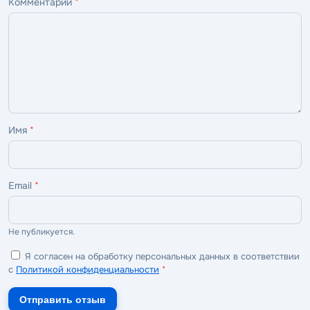
Комментарий
*
—
—
—
—
—
ужасно
плохо
нормально
хорошо
отлично
Имя
*
Email
*
Не публикуется.
Я согласен на обработку персональных данных в соответствии
с
Политикой конфиденциальности
*
Отправить отзыв