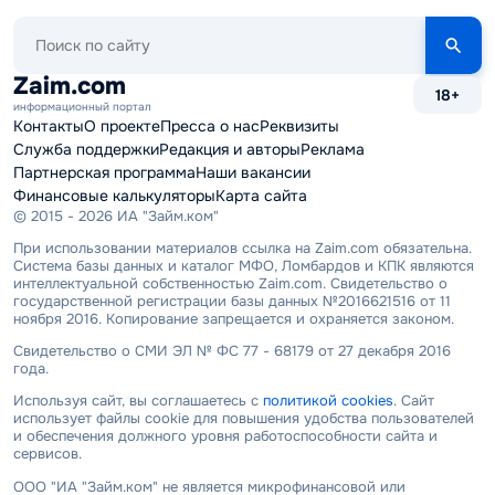
Поиск
по
сайту
Zaim.com
18+
информационный портал
Контакты
О проекте
Пресса о нас
Реквизиты
Служба поддержки
Редакция и авторы
Реклама
Партнерская программа
Наши вакансии
Финансовые калькуляторы
Карта сайта
© 2015 - 2026 ИА "Займ.ком"
При использовании материалов ссылка на Zaim.com обязательна.
Система базы данных и каталог МФО, Ломбардов и КПК являются
интеллектуальной собственностью Zaim.com. Свидетельство о
государственной регистрации базы данных №2016621516 от 11
ноября 2016. Копирование запрещается и охраняется законом.
Свидетельство о СМИ ЭЛ № ФС 77 - 68179 от 27 декабря 2016
года.
Используя сайт, вы соглашаетесь с
политикой cookies
. Сайт
использует файлы cookie для повышения удобства пользователей
и обеспечения должного уровня работоспособности сайта и
сервисов.
ООО "ИА "Займ.ком" не является микрофинансовой или