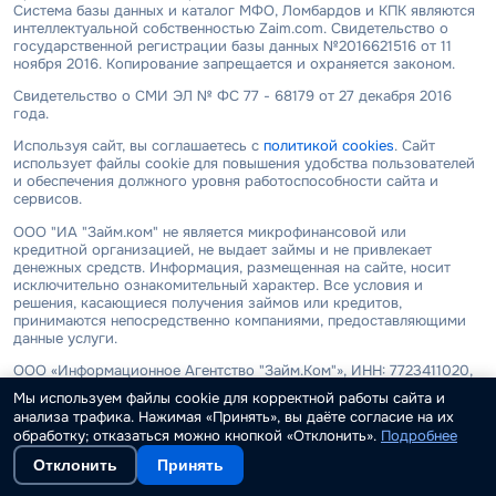
Система базы данных и каталог МФО, Ломбардов и КПК являются
интеллектуальной собственностью Zaim.com. Свидетельство о
государственной регистрации базы данных №2016621516 от 11
ноября 2016. Копирование запрещается и охраняется законом.
Свидетельство о СМИ ЭЛ № ФС 77 - 68179 от 27 декабря 2016
года.
Используя сайт, вы соглашаетесь с
политикой cookies
. Сайт
использует файлы cookie для повышения удобства пользователей
и обеспечения должного уровня работоспособности сайта и
сервисов.
ООО "ИА "Займ.ком" не является микрофинансовой или
кредитной организацией, не выдает займы и не привлекает
денежных средств. Информация, размещенная на сайте, носит
исключительно ознакомительный характер. Все условия и
решения, касающиеся получения займов или кредитов,
принимаются непосредственно компаниями, предоставляющими
данные услуги.
ООО «Информационное Агентство "Займ.Ком"», ИНН: 7723411020,
ОГРН: 1157746900695. Юридический адрес: 428022, Чувашская
Мы используем файлы cookie для корректной работы сайта и
Республика, г. Чебоксары, ул. Гагарина Ю., зд. 55, помещ. 19
анализа трафика. Нажимая «Принять», вы даёте согласие на их
обработку; отказаться можно кнопкой «Отклонить».
Подробнее
Политика обработки персональных данных
Отклонить
Принять
Согласие на получение рекламных материалов