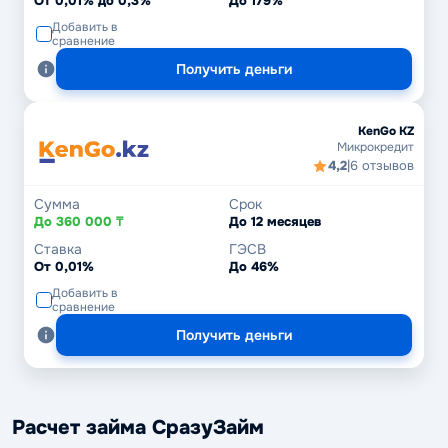
От 0,01% до 0,3%
До 179%
Добавить в
сравнение
Получить деньги
KenGo KZ
Микрокредит
4,2
|
6 отзывов
Сумма
Срок
До 360 000 ₸
До 12 месяцев
Ставка
ГЭСВ
От 0,01%
До 46%
Добавить в
сравнение
Получить деньги
Расчет займа СразуЗайм