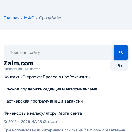
Главная
>
МФО
> СразуЗайм
Поиск
по
сайту
Zaim.com
18+
информационный портал
Контакты
О проекте
Пресса о нас
Реквизиты
Служба поддержки
Редакция и авторы
Реклама
Партнерская программа
Наши вакансии
Финансовые калькуляторы
Карта сайта
© 2015 - 2026 ИА "Займ.ком"
При использовании материалов ссылка на Zaim.com обязательна.