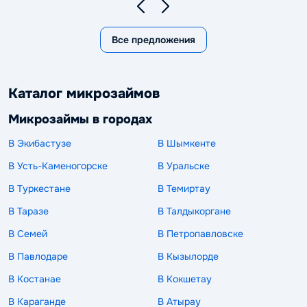
Все предложения
Каталог микрозаймов
Микрозаймы в городах
В Экибастузе
В Шымкенте
В Усть-Каменогорске
В Уральске
В Туркестане
В Темиртау
В Таразе
В Талдыкоргане
В Семей
В Петропавловске
В Павлодаре
В Кызылорде
В Костанае
В Кокшетау
В Караганде
В Атырау