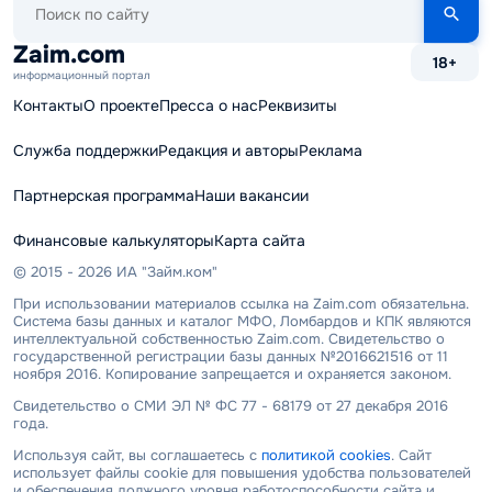
по
сайту
Zaim.com
18+
информационный портал
Контакты
О проекте
Пресса о нас
Реквизиты
Служба поддержки
Редакция и авторы
Реклама
Партнерская программа
Наши вакансии
Финансовые калькуляторы
Карта сайта
© 2015 - 2026 ИА "Займ.ком"
При использовании материалов ссылка на Zaim.com обязательна.
Система базы данных и каталог МФО, Ломбардов и КПК являются
интеллектуальной собственностью Zaim.com. Свидетельство о
государственной регистрации базы данных №2016621516 от 11
ноября 2016. Копирование запрещается и охраняется законом.
Свидетельство о СМИ ЭЛ № ФС 77 - 68179 от 27 декабря 2016
года.
Используя сайт, вы соглашаетесь с
политикой cookies
. Сайт
использует файлы cookie для повышения удобства пользователей
и обеспечения должного уровня работоспособности сайта и