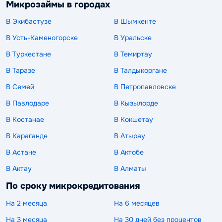
Микрозаймы в городах
В Экибастузе
В Шымкенте
В Усть-Каменогорске
В Уральске
В Туркестане
В Темиртау
В Таразе
В Талдыкоргане
В Семей
В Петропавловске
В Павлодаре
В Кызылорде
В Костанае
В Кокшетау
В Караганде
В Атырау
В Астане
В Актобе
В Актау
В Алматы
По сроку микрокредитования
На 2 месяца
На 6 месяцев
На 3 месяца
На 30 дней без процентов