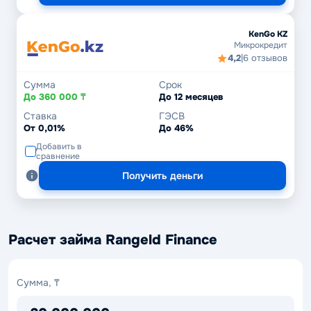
KenGo KZ
Микрокредит
4,2
|
6 отзывов
Сумма
Срок
До 360 000 ₸
До 12 месяцев
Ставка
ГЭСВ
От 0,01%
До 46%
Добавить в
сравнение
Получить деньги
Расчет займа Rangeld Finance
Сумма,
Сумма, ₸
₸