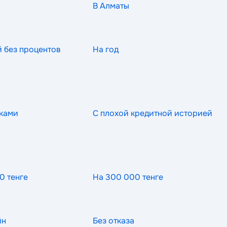
В Алматы
й без процентов
На год
ками
С плохой кредитной историей
0 тенге
На 300 000 тенге
йн
Без отказа