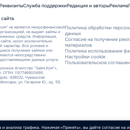
Реквизиты
Служба поддержки
Редакция и авторы
Реклама
 сайта
ком" не является микрофинансовой
Политика обработки персон
рганизацией, не выдает займы и
данных
денежных средств. Информация,
Согласие на получение рек
сайте, носит исключительно
материалов
 характер. Все условия и
щиеся получения займов или
Политика использования фа
имаются непосредственно
Настройки cookie
едоставляющими данные услуги.
Пользовательское соглаше
онное Агентство "Займ.Ком"»,
, ОГРН: 1157746900695.
рес: 428022, Чувашская
ебоксары, ул. Гагарина Ю., зд. 55,
 и анализа трафика. Нажимая «Принять», вы даёте согласие на их