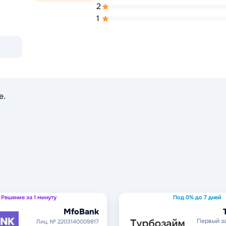
2
1
е.
Решение за 1 минуту
Под 0% до 7 дней
MfoBank
Первый з
Лиц. № 2203140009817