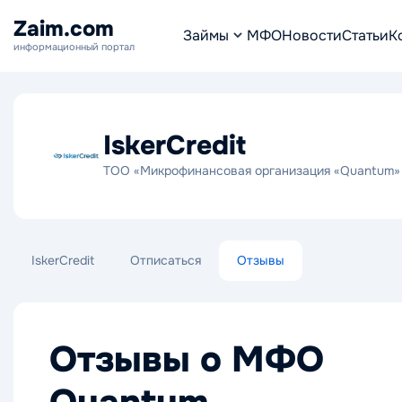
Zaim.com
Займы
МФО
Новости
Статьи
К
информационный портал
IskerCredit
ТОО «Микрофинансовая организация «Quantum»
IskerCredit
Отписаться
Отзывы
Отзывы о МФО