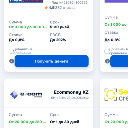
Лиц. № 2303045009991
4,8
|
332 отзыва
Сумма
Сумма
Срок
От 3 000 до 30 000 ₽
5-30 дней
Ставка
Ставка
ГЭСВ
До 0,8%
До 292%
До 0,8%
Добавить в
Добавить в
сравнение
сравнение
Получить деньги
Ecommoney KZ
БИН БИН: 231040013932
Сумма
Срок
Сумма
От 20 000 до 280 000 ₸
От 1 до 30 дней