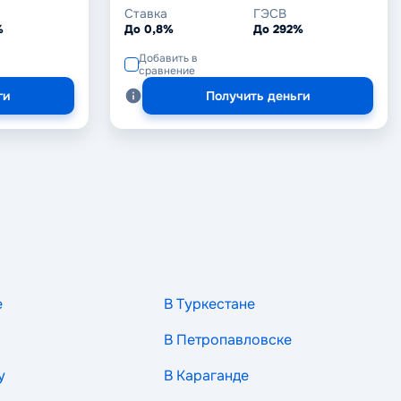
Ставка
ГЭСВ
%
До 0,8%
До 292%
Добавить в
сравнение
ги
Получить деньги
е
В Туркестане
В Петропавловске
у
В Караганде