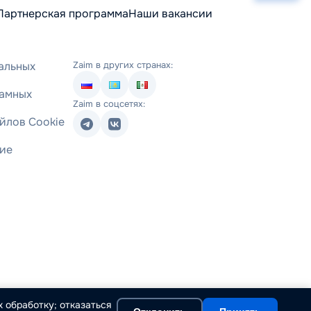
Партнерская программа
Наши вакансии
альных
Zaim в других странах:
ламных
Zaim в соцсетях:
йлов Cookie
ние
 обработку; отказаться