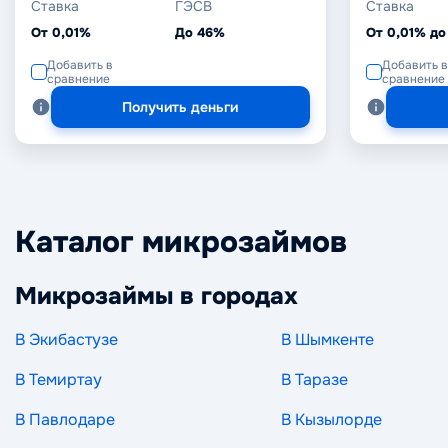
Ставка
ГЭСВ
Ставка
От 0,01%
До 46%
От 0,01% до
Добавить в
Добавить в
сравнение
сравнение
Получить деньги
Каталог микрозаймов
Микрозаймы в городах
В Экибастузе
В Шымкенте
В Темиртау
В Таразе
В Павлодаре
В Кызылорде