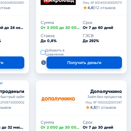
1303045003951
Лиц. № 651403140005711
 отзыв
4,6
|
112 отзывов
Сумма
Срок
От 7 дней до 24 недель
От 3 000 до 30 000 ₽
От 7 до 60 дней
Ставка
ГЭСВ
%
До 0,8%
До 292%
Добавить в
сравнение
ги
Получить деньги
о!
троденьги
Дополучкино
 быстрый займ
Заём без процентов
 2110573000002
Лиц. № 1503322007247
тзывов
4,5
|
11 отзывов
Сумма
Срок
От 1 дня до 32 месяцев
От 2 000 до 30 000 ₽
От 7 до 30 дней