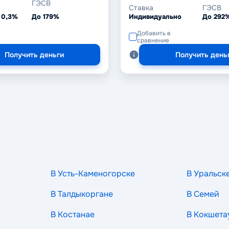
ГЭСВ
Ставка
ГЭСВ
 0,3%
До 179%
Индивидуально
До 292
Добавить в
сравнение
Получить деньги
Получить день
В Усть-Каменогорске
В Уральск
В Талдыкоргане
В Семей
В Костанае
В Кокшета