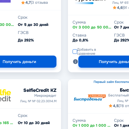
4,7
|
3 отзыва
Лиц. № 65
4,6
|
91
Срок
Сумма
Срок
От 1 000 до 30 000 ₽
От 5 до 30 дней
От 3 000 до 50 000 ₽
ГЭСВ
Ставка
ГЭСВ
До 292%
До 0,8%
До 292
Добавить в
сравнение
Получить деньги
Получить день
Первый заём бесплатн
Быс
SelfieCredit KZ
Бесплатный
Микрокредит
Лиц. №
Лиц. № № 02.23.0014.М
4,5
|
78 о
Срок
Сумма
Срок
От 20 000 до 165 000 ₸
От 10 до 30 дней
От 1 000 до 1 000 000 ₽