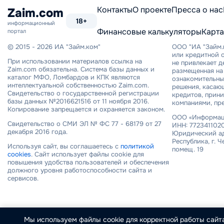
сайту
Контакты
О проекте
Пресса о нас
Zaim.com
18+
информационный
Финансовые калькуляторы
Карта
портал
© 2015 - 2026 ИА "Займ.ком"
ООО "ИА "Займ.
или кредитной о
При использовании материалов ссылка на
не привлекает 
Zaim.com обязательна. Система базы данных и
размещенная на 
каталог МФО, Ломбардов и КПК являются
ознакомительный
интеллектуальной собственностью Zaim.com.
решения, касаю
Свидетельство о государственной регистрации
кредитов, прин
базы данных №2016621516 от 11 ноября 2016.
компаниями, пр
Копирование запрещается и охраняется законом.
ООО «Информаци
Свидетельство о СМИ ЭЛ № ФС 77 - 68179 от 27
ИНН: 7723411020
декабря 2016 года.
Юридический ад
Республика, г. Ч
Используя сайт, вы соглашаетесь с
политикой
помещ. 19
cookies
. Сайт использует файлы cookie для
повышения удобства пользователей и обеспечения
должного уровня работоспособности сайта и
сервисов.
Мы используем файлы cookie для корректной работы сайта