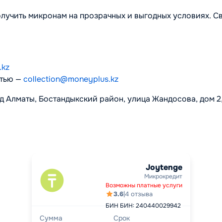
олучить микронам на прозрачных и выгодных условиях. С
.kz
стью
—
collection@moneyplus.kz
од Алматы, Бостандыкский район, улица Жандосова, дом 
Joytenge
Микрокредит
Возможны платные услуги
3.6
|
4 отзыва
БИН БИН: 240440029942
Сумма
Срок