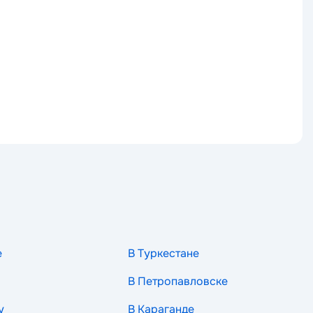
е
В Туркестане
В Петропавловске
у
В Караганде