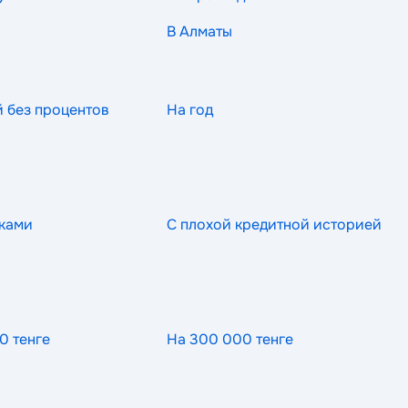
В Алматы
й без процентов
На год
ками
С плохой кредитной историей
0 тенге
На 300 000 тенге