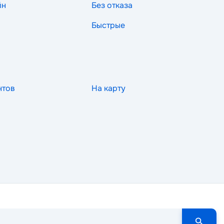
йн
Без отказа
Быстрые
нтов
На карту