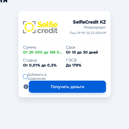
SelfieCredit KZ
Микрокредит
Лиц. № № 02.23.0014.М
Сумма
Срок
От 20 000 до 165 000 ₸
От 10 до 30 дней
Ставка
ГЭСВ
От 0,01% до 0,3%
До 179%
Добавить в
сравнение
Получить деньги