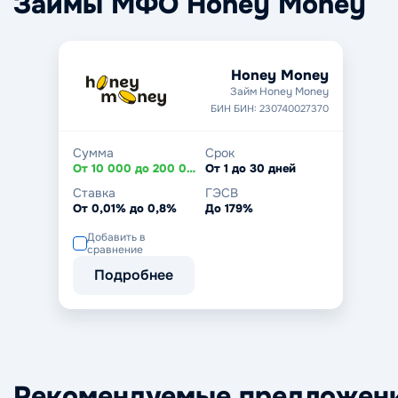
Займы МФО Honey Money
Honey Money
Займ Honey Money
БИН БИН: 230740027370
Сумма
Срок
От 10 000 до 200 000
От 1 до 30 дней
Ставка
ГЭСВ
От 0,01% до 0,8%
До 179%
Добавить в
сравнение
Подробнее
Рекомендуемые предложен