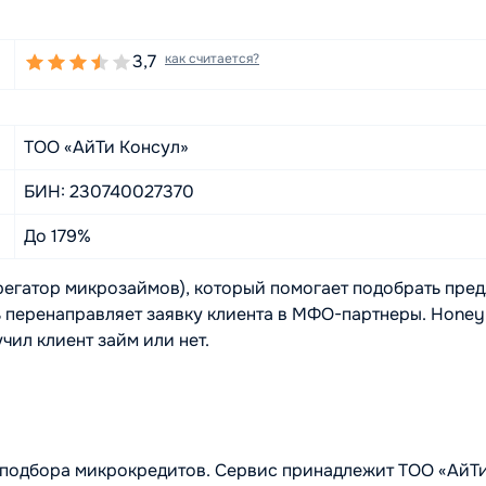
3,7
как считается?
ТОО «АйТи Консул»
БИН: 230740027370
До 179%
регатор микрозаймов), который помогает подобрать пр
ь перенаправляет заявку клиента в МФО-партнеры. Honey
учил клиент займ или нет.
подбора микрокредитов. Сервис принадлежит ТОО «АйТи 