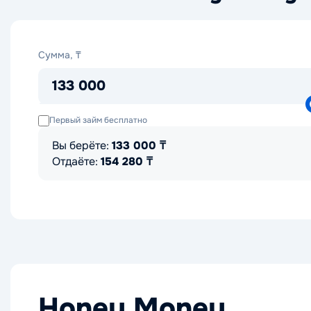
Сумма,
Сумма, ₸
₸
133 000
Первый займ бесплатно
Вы берёте:
133 000
₸
Отдаёте:
154 280
₸
Honey Money