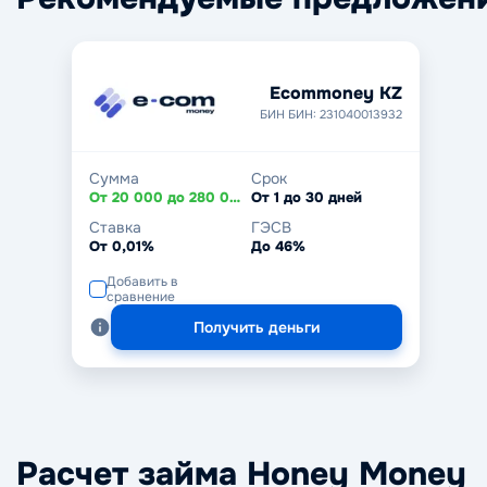
Ecommoney KZ
БИН БИН: 231040013932
Сумма
Срок
От 20 000 до 280 000 ₸
От 1 до 30 дней
Ставка
ГЭСВ
От 0,01%
До 46%
Добавить в
сравнение
Получить деньги
Расчет займа Honey Money