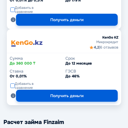
От 0,01% до 0,3%
До 179%
Добавить в
сравнение
Получить деньги
KenGo KZ
Микрокредит
4,2
|
6 отзывов
Сумма
Срок
До 360 000 ₸
До 12 месяцев
Ставка
ГЭСВ
От 0,01%
До 46%
Добавить в
сравнение
Получить деньги
Расчет займа Finzaim