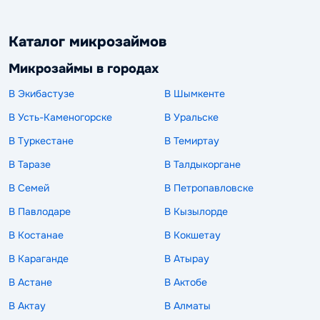
Каталог микрозаймов
Микрозаймы в городах
В Экибастузе
В Шымкенте
В Усть-Каменогорске
В Уральске
В Туркестане
В Темиртау
В Таразе
В Талдыкоргане
В Семей
В Петропавловске
В Павлодаре
В Кызылорде
В Костанае
В Кокшетау
В Караганде
В Атырау
В Астане
В Актобе
В Актау
В Алматы