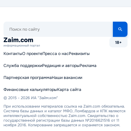
Поиск
по
сайту
Zaim.com
18+
информационный портал
Контакты
О проекте
Пресса о нас
Реквизиты
Служба поддержки
Редакция и авторы
Реклама
Партнерская программа
Наши вакансии
Финансовые калькуляторы
Карта сайта
© 2015 - 2026 ИА "Займ.ком"
При использовании материалов ссылка на Zaim.com обязательна.
Система базы данных и каталог МФО, Ломбардов и КПК являются
интеллектуальной собственностью Zaim.com. Свидетельство о
государственной регистрации базы данных №2016621516 от 11
ноября 2016. Копирование запрещается и охраняется законом.