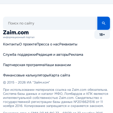
Поиск
по
сайту
Zaim.com
18+
информационный портал
Контакты
О проекте
Пресса о нас
Реквизиты
Служба поддержки
Редакция и авторы
Реклама
Партнерская программа
Наши вакансии
Финансовые калькуляторы
Карта сайта
© 2015 - 2026 ИА "Займ.ком"
При использовании материалов ссылка на Zaim.com обязательна.
Система базы данных и каталог МФО, Ломбардов и КПК являются
интеллектуальной собственностью Zaim.com. Свидетельство о
государственной регистрации базы данных №2016621516 от 11
ноября 2016. Копирование запрещается и охраняется законом.