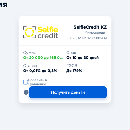
ия
SelfieCredit KZ
Микрокредит
Лиц. № № 02.23.0014.М
Сумма
Срок
От 20 000 до 165 000 ₸
От 10 до 30 дней
Ставка
ГЭСВ
От 0,01% до 0,3%
До 179%
Добавить в
сравнение
Получить деньги