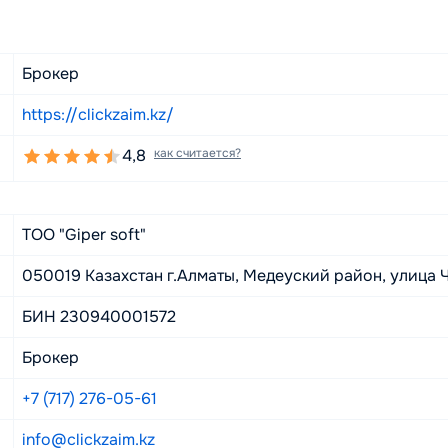
Брокер
https://clickzaim.kz/
4,8
как считается?
ТОО "Giper soft"
050019 Казахстан г.Алматы, Медеуский район, улица Ч
БИН 230940001572
Брокер
+7 (717) 276-05-61
info@clickzaim.kz