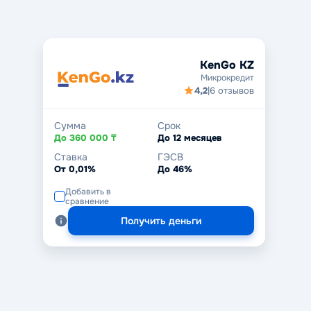
KenGo KZ
Микрокредит
4,2
|
6 отзывов
Сумма
Срок
До 360 000 ₸
До 12 месяцев
Ставка
ГЭСВ
От 0,01%
До 46%
Добавить в
сравнение
Получить деньги