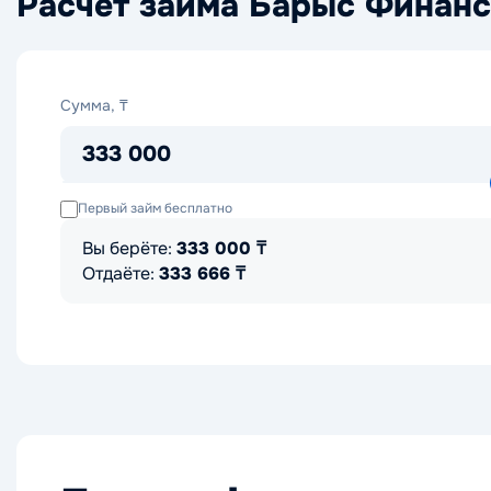
Расчет займа Барыс Финанс
Сумма,
Сумма, ₸
₸
333 000
Первый займ бесплатно
Вы берёте:
333 000
₸
Отдаёте:
333 666
₸