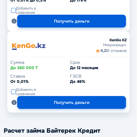
От 0,01% до 0,3%
До 179%
Добавить в
сравнение
Получить деньги
KenGo KZ
Микрокредит
4,2
|
6 отзывов
Сумма
Срок
До 360 000 ₸
До 12 месяцев
Ставка
ГЭСВ
От 0,01%
До 46%
Добавить в
сравнение
Получить деньги
Расчет займа Байтерек Кредит