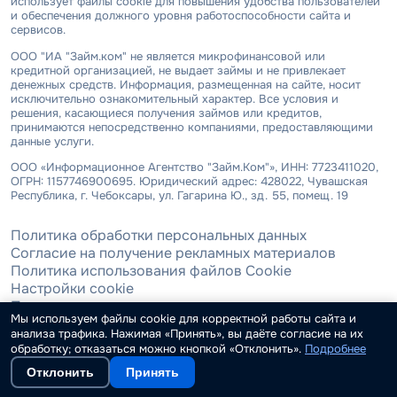
использует файлы cookie для повышения удобства пользователей
и обеспечения должного уровня работоспособности сайта и
сервисов.
ООО "ИА "Займ.ком" не является микрофинансовой или
кредитной организацией, не выдает займы и не привлекает
денежных средств. Информация, размещенная на сайте, носит
исключительно ознакомительный характер. Все условия и
решения, касающиеся получения займов или кредитов,
принимаются непосредственно компаниями, предоставляющими
данные услуги.
ООО «Информационное Агентство "Займ.Ком"», ИНН: 7723411020,
ОГРН: 1157746900695. Юридический адрес: 428022, Чувашская
Республика, г. Чебоксары, ул. Гагарина Ю., зд. 55, помещ. 19
Политика обработки персональных данных
Согласие на получение рекламных материалов
Политика использования файлов Cookie
Настройки cookie
Пользовательское соглашение
Мы используем файлы cookie для корректной работы сайта и
анализа трафика. Нажимая «Принять», вы даёте согласие на их
Zaim в других странах:
обработку; отказаться можно кнопкой «Отклонить».
Подробнее
Отклонить
Принять
Zaim в соцсетях: