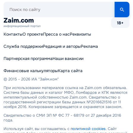
Поиск
по
сайту
Zaim.com
18+
информационный портал
Контакты
О проекте
Пресса о нас
Реквизиты
Служба поддержки
Редакция и авторы
Реклама
Партнерская программа
Наши вакансии
Финансовые калькуляторы
Карта сайта
© 2015 - 2026 ИА "Займ.ком"
При использовании материалов ссылка на Zaim.com обязательна.
Система базы данных и каталог МФО, Ломбардов и КПК являются
интеллектуальной собственностью Zaim.com. Свидетельство о
государственной регистрации базы данных №2016621516 от 11
ноября 2016. Копирование запрещается и охраняется законом.
Свидетельство о СМИ ЭЛ № ФС 77 - 68179 от 27 декабря 2016
года.
Используя сайт, вы соглашаетесь с
политикой cookies
. Сайт