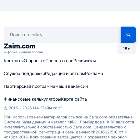
Поиск
по
сайту
Zaim.com
18+
информационный портал
Контакты
О проекте
Пресса о нас
Реквизиты
Служба поддержки
Редакция и авторы
Реклама
Партнерская программа
Наши вакансии
Финансовые калькуляторы
Карта сайта
© 2015 - 2026 ИА "Займ.ком"
При использовании материалов ссылка на Zaim.com обязательна.
Система базы данных и каталог МФО, Ломбардов и КПК являются
интеллектуальной собственностью Zaim.com. Свидетельство о
государственной регистрации базы данных №2016621516 от 11
ноября 2016. Копирование запрещается и охраняется законом.