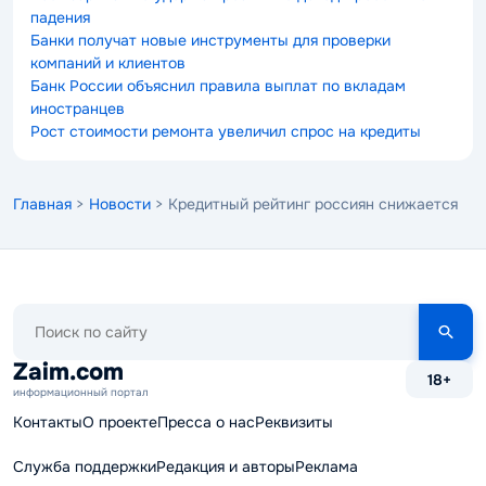
падения
Банки получат новые инструменты для проверки
компаний и клиентов
Банк России объяснил правила выплат по вкладам
иностранцев
Рост стоимости ремонта увеличил спрос на кредиты
Главная
>
Новости
> Кредитный рейтинг россиян снижается
Поиск
по
сайту
Zaim.com
18+
информационный портал
Контакты
О проекте
Пресса о нас
Реквизиты
Служба поддержки
Редакция и авторы
Реклама