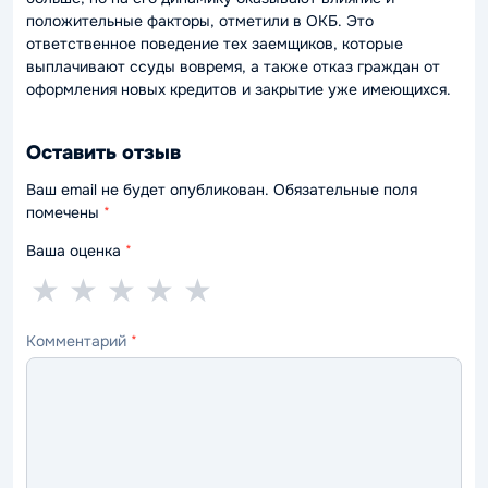
положительные факторы, отметили в ОКБ. Это
ответственное поведение тех заемщиков, которые
выплачивают ссуды вовремя, а также отказ граждан от
оформления новых кредитов и закрытие уже имеющихся.
Оставить отзыв
Ваш email не будет опубликован. Обязательные поля
помечены
*
Ваша оценка
*
1
2
3
4
5
★
★
★
★
★
звезда
звезды
звезды
звезды
звёзд
Комментарий
*
—
—
—
—
—
ужасно
плохо
нормально
хорошо
отлично